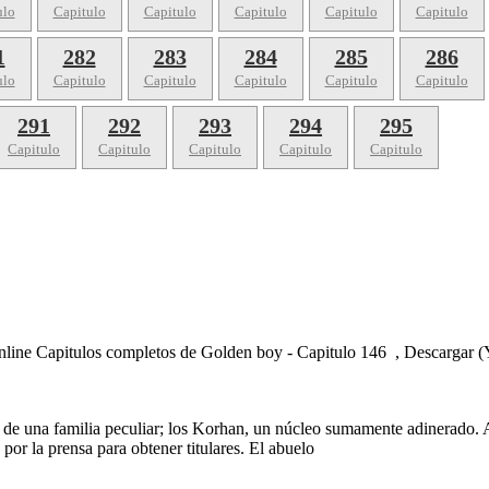
ulo
Capitulo
Capitulo
Capitulo
Capitulo
Capitulo
1
282
283
284
285
286
ulo
Capitulo
Capitulo
Capitulo
Capitulo
Capitulo
291
292
293
294
295
Capitulo
Capitulo
Capitulo
Capitulo
Capitulo
nline Capitulos completos de Golden boy - Capitulo 146 , Descargar 
e una familia peculiar; los Korhan, un núcleo sumamente adinerado. A d
por la prensa para obtener titulares. El abuelo