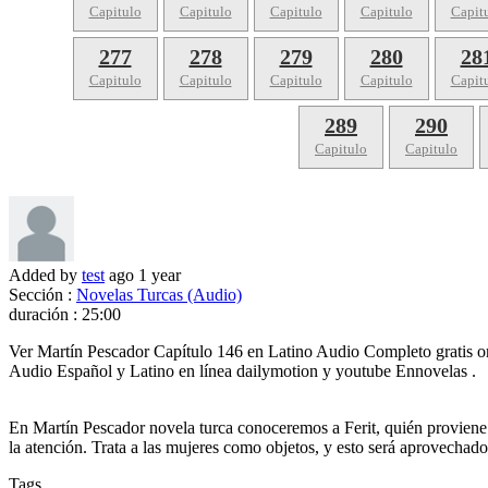
Capitulo
Capitulo
Capitulo
Capitulo
Capit
277
278
279
280
28
Capitulo
Capitulo
Capitulo
Capitulo
Capit
289
290
Capitulo
Capitulo
Added by
test
ago
1 year
Sección :
Novelas Turcas (Audio)
duración :
25:00
Ver Martín Pescador Capítulo 146 en Latino Audio Completo gratis o
Audio Español y Latino en línea dailymotion y youtube Ennovelas .
En Martín Pescador novela turca conoceremos a Ferit, quién proviene d
la atención. Trata a las mujeres como objetos, y esto será aprovechado 
Tags