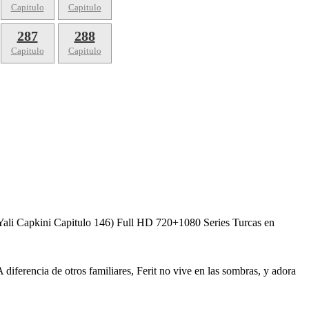
Capitulo
Capitulo
287
288
Capitulo
Capitulo
(Yali Capkini Capitulo 146) Full HD 720+1080 Series Turcas en
iferencia de otros familiares, Ferit no vive en las sombras, y adora