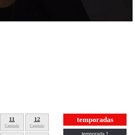
11
12
temporadas
Capitulo
Capitulo
temporada 1