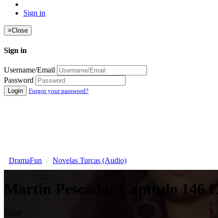
Sign in
×
Close
Sign in
Username/Email
Password
Login
Forgot your password?
DramaFun
Novelas Turcas (Audio)
Martín Pescador Capítulo 146
25:00