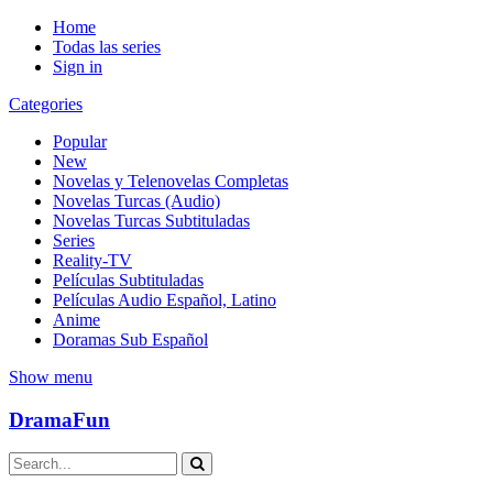
Home
Todas las series
Sign in
Categories
Popular
New
Novelas y Telenovelas Completas
Novelas Turcas (Audio)
Novelas Turcas Subtituladas
Series
Reality-TV
Películas Subtituladas
Películas Audio Español, Latino
Anime
Doramas Sub Español
Show menu
DramaFun