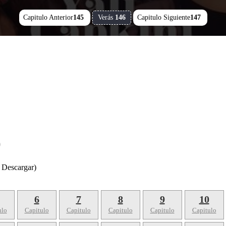
Capitulo Anterior
145
Verás
146
Capitulo Siguiente
147
)
 Descargar)
6
7
8
9
10
ulo
Capitulo
Capitulo
Capitulo
Capitulo
Capitulo