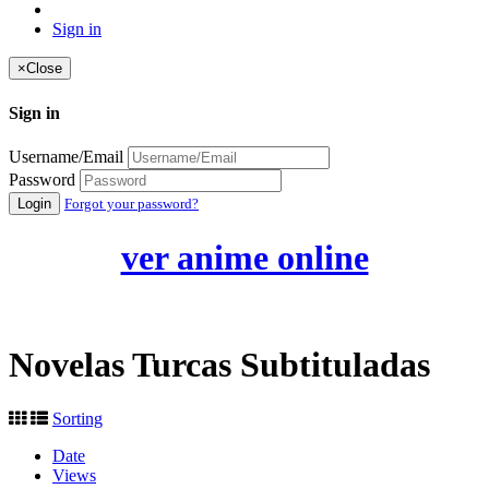
Sign in
×
Close
Sign in
Username/Email
Password
Login
Forgot your password?
ver anime online
Novelas Turcas Subtituladas
Sorting
Date
Views