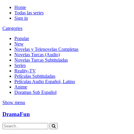
Home
Todas las series
Sign in
Categories
Popular
New
Novelas y Telenovelas Completas
Novelas Turcas (Audio)
Novelas Turcas Subtituladas
Series
Reality-TV
Películas Subtituladas
Películas Audio Español, Latino
Anime
Doramas Sub Español
Show menu
DramaFun