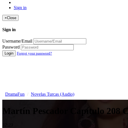
Sign in
×
Close
Sign in
Username/Email
Password
Login
Forgot your password?
DramaFun
Novelas Turcas (Audio)
Martín Pescador Capítulo 208
32:23