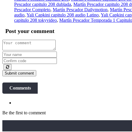
Pescador capitulo 208 dublada
,
Martín Pescador capitulo 208 
Pescador Completo
,
Martín Pescador Dailymotion
,
Martín Pesc
audio
,
Yali Capkini capitulo 208 audio Latino
,
Yali Capkini cap
capitulo 208 tokyvideo
,
Martín Pescador Temporada 1 Capitul
Post your comment
Submit comment
Comments
Be the first to comment