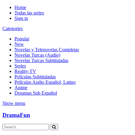
Home
Todas las series
Sign in
Categories
Popular
New
Novelas y Telenovelas Completas
Novelas Turcas (Audio)
Novelas Turcas Subtituladas
Series
Reality-TV
Películas Subtituladas
Películas Audio Español, Latino
Anime
Doramas Sub Español
Show menu
DramaFun