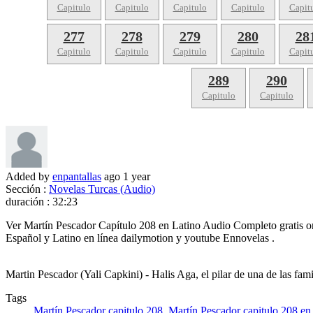
Capitulo
Capitulo
Capitulo
Capitulo
Capit
277
278
279
280
28
Capitulo
Capitulo
Capitulo
Capitulo
Capit
289
290
Capitulo
Capitulo
Added by
enpantallas
ago
1 year
Sección :
Novelas Turcas (Audio)
duración :
32:23
Ver Martín Pescador Capítulo 208 en Latino Audio Completo gratis o
Español y Latino en línea dailymotion y youtube Ennovelas .
Martin Pescador (Yali Capkini) - Halis Aga, el pilar de una de las fami
Tags
Martín Pescador capitulo 208
,
Martín Pescador capitulo 208 en