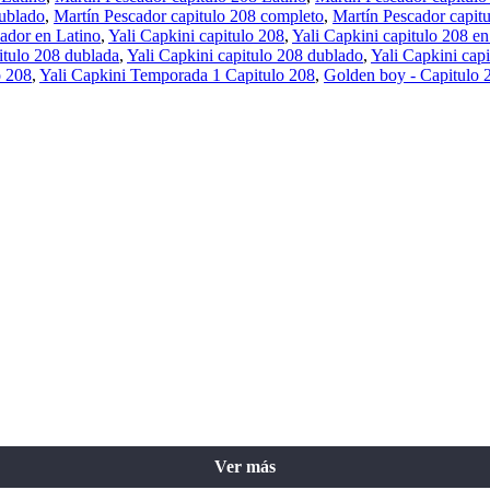
dublado
,
Martín Pescador capitulo 208 completo
,
Martín Pescador capitu
ador en Latino
,
Yali Capkini capitulo 208
,
Yali Capkini capitulo 208 en
itulo 208 dublada
,
Yali Capkini capitulo 208 dublado
,
Yali Capkini cap
o 208
,
Yali Capkini Temporada 1 Capitulo 208
,
Golden boy - Capitulo 
Ver más