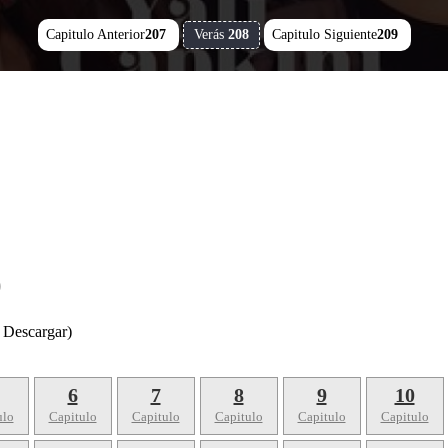
Capitulo Anterior
207
Verás
208
Capitulo Siguiente
209
)
 Descargar)
6
7
8
9
10
ulo
Capitulo
Capitulo
Capitulo
Capitulo
Capitulo