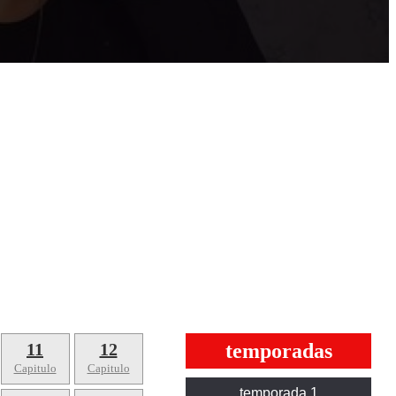
11
12
temporadas
Capitulo
Capitulo
temporada 1