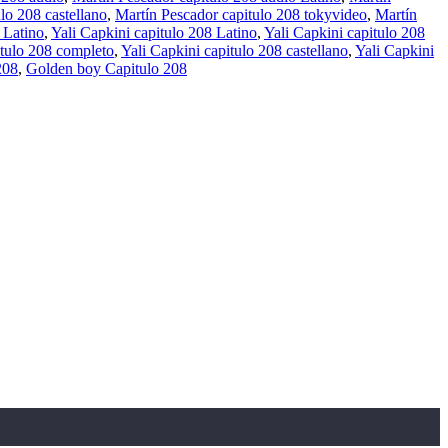
lo 208 castellano
,
Martín Pescador capitulo 208 tokyvideo
,
Martín
 Latino
,
Yali Capkini capitulo 208 Latino
,
Yali Capkini capitulo 208
itulo 208 completo
,
Yali Capkini capitulo 208 castellano
,
Yali Capkini
208
,
Golden boy Capitulo 208