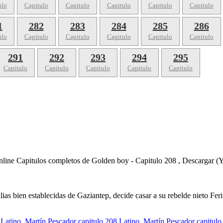
ulo
Capitulo
Capitulo
Capitulo
Capitulo
Capitulo
1
282
283
284
285
286
ulo
Capitulo
Capitulo
Capitulo
Capitulo
Capitulo
291
292
293
294
295
Capitulo
Capitulo
Capitulo
Capitulo
Capitulo
nline Capitulos completos de Golden boy - Capitulo 208 , Descargar (
lias bien establecidas de Gaziantep, decide casar a su rebelde nieto Fer
 Latino
,
Martín Pescador capitulo 208 Latino
,
Martín Pescador capitulo