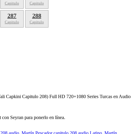
Capitulo
Capitulo
287
288
Capitulo
Capitulo
Yali Capkini Capitulo 208) Full HD 720+1080 Series Turcas en Audio
it con Seyran para ponerlo en línea.
 208 audio
,
Martín Pescador capitulo 208 audio Latino
,
Martín