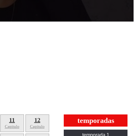
11
12
temporadas
Capitulo
Capitulo
temporada 1