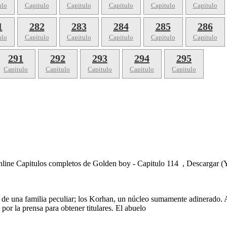
ulo
Capitulo
Capitulo
Capitulo
Capitulo
Capitulo
1
282
283
284
285
286
ulo
Capitulo
Capitulo
Capitulo
Capitulo
Capitulo
291
292
293
294
295
Capitulo
Capitulo
Capitulo
Capitulo
Capitulo
nline Capitulos completos de Golden boy - Capitulo 114 , Descargar 
e una familia peculiar; los Korhan, un núcleo sumamente adinerado. A d
por la prensa para obtener titulares. El abuelo