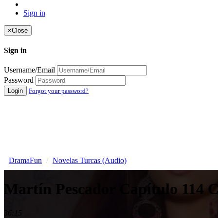
Sign in
×
Close
Sign in
Username/Email
Password
Login
Forgot your password?
DramaFun
Novelas Turcas (Audio)
Martín Pescador Capítulo 114
36:15