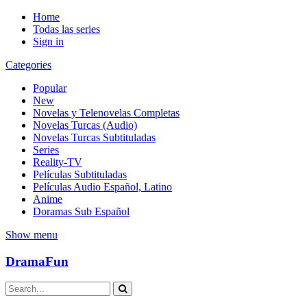
Home
Todas las series
Sign in
Categories
Popular
New
Novelas y Telenovelas Completas
Novelas Turcas (Audio)
Novelas Turcas Subtituladas
Series
Reality-TV
Películas Subtituladas
Películas Audio Español, Latino
Anime
Doramas Sub Español
Show menu
DramaFun