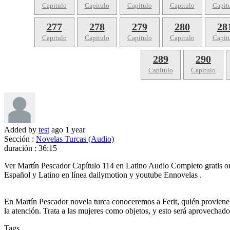
Capitulo
Capitulo
Capitulo
Capitulo
Capit
277
278
279
280
28
Capitulo
Capitulo
Capitulo
Capitulo
Capit
289
290
Capitulo
Capitulo
Added by
test
ago
1 year
Sección :
Novelas Turcas (Audio)
duración :
36:15
Ver Martín Pescador Capítulo 114 en Latino Audio Completo gratis o
Español y Latino en línea dailymotion y youtube Ennovelas .
En Martín Pescador novela turca conoceremos a Ferit, quién proviene d
la atención. Trata a las mujeres como objetos, y esto será aprovechado 
Tags