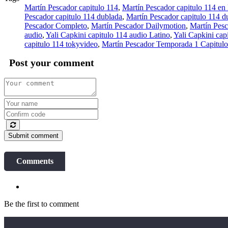
Martín Pescador capitulo 114
,
Martín Pescador capitulo 114 en
Pescador capitulo 114 dublada
,
Martín Pescador capitulo 114 d
Pescador Completo
,
Martín Pescador Dailymotion
,
Martín Pesc
audio
,
Yali Capkini capitulo 114 audio Latino
,
Yali Capkini cap
capitulo 114 tokyvideo
,
Martín Pescador Temporada 1 Capitulo
Post your comment
Submit comment
Comments
Be the first to comment