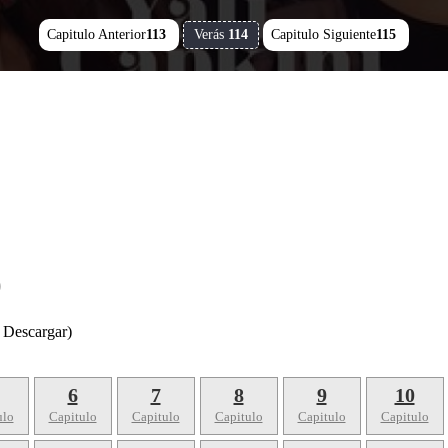
Capitulo Anterior
113
Verás
114
Capitulo Siguiente
115
)
 Descargar)
6
7
8
9
10
ulo
Capitulo
Capitulo
Capitulo
Capitulo
Capitulo