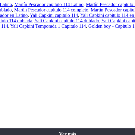
 Latino
,
Martín Pescador capitulo 114 Latino
,
Martín Pescador capitulo
ublado
,
Martín Pescador capitulo 114 completo
,
Martín Pescador capitu
ador en Latino
,
Yali Capkini capitulo 114
,
Yali Capkini capitulo 114 en
itulo 114 dublada
,
Yali Capkini capitulo 114 dublado
,
Yali Capkini capi
 114
,
Yali Capkini Temporada 1 Capitulo 114
,
Golden boy - Capitulo 
Ver más