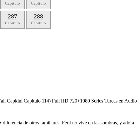
Capitulo
Capitulo
287
288
Capitulo
Capitulo
(Yali Capkini Capitulo 114) Full HD 720+1080 Series Turcas en Audio
iferencia de otros familiares, Ferit no vive en las sombras, y adora