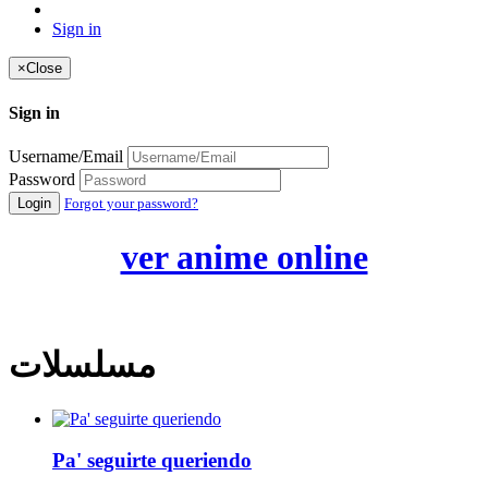
Sign in
×
Close
Sign in
Username/Email
Password
Login
Forgot your password?
ver anime online
مسلسلات
Pa' seguirte queriendo