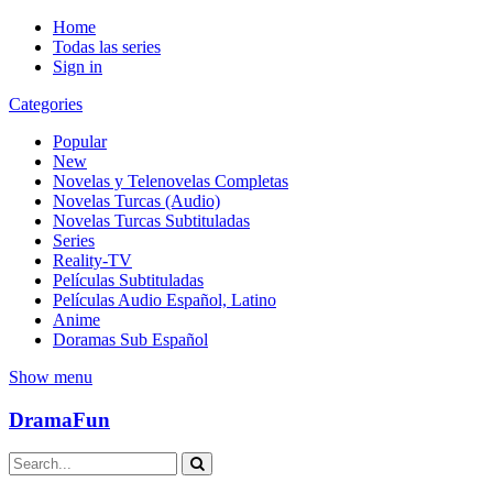
Home
Todas las series
Sign in
Categories
Popular
New
Novelas y Telenovelas Completas
Novelas Turcas (Audio)
Novelas Turcas Subtituladas
Series
Reality-TV
Películas Subtituladas
Películas Audio Español, Latino
Anime
Doramas Sub Español
Show menu
DramaFun