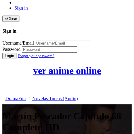
Sign in
×
Close
Sign in
Username/Email
Password
Login
Forgot your password?
ver anime online
DramaFun
Novelas Turcas (Audio)
Martín Pescador Capítulo 66
Completo HD