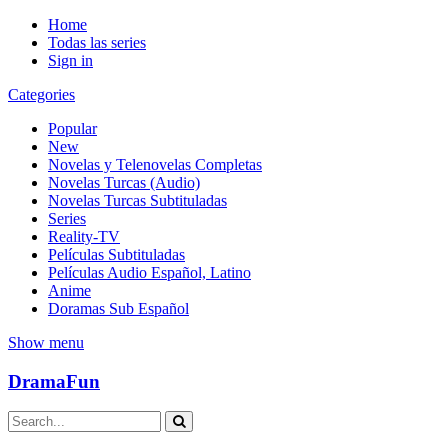
Home
Todas las series
Sign in
Categories
Popular
New
Novelas y Telenovelas Completas
Novelas Turcas (Audio)
Novelas Turcas Subtituladas
Series
Reality-TV
Películas Subtituladas
Películas Audio Español, Latino
Anime
Doramas Sub Español
Show menu
DramaFun