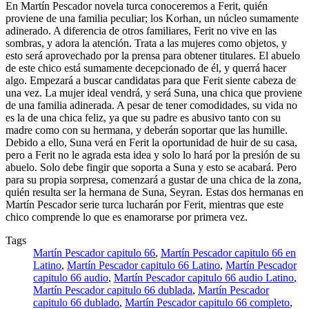
En Martín Pescador novela turca conoceremos a Ferit, quién
proviene de una familia peculiar; los Korhan, un núcleo sumamente
adinerado. A diferencia de otros familiares, Ferit no vive en las
sombras, y adora la atención. Trata a las mujeres como objetos, y
esto será aprovechado por la prensa para obtener titulares. El abuelo
de este chico está sumamente decepcionado de él, y querrá hacer
algo. Empezará a buscar candidatas para que Ferit siente cabeza de
una vez. La mujer ideal vendrá, y será Suna, una chica que proviene
de una familia adinerada. A pesar de tener comodidades, su vida no
es la de una chica feliz, ya que su padre es abusivo tanto con su
madre como con su hermana, y deberán soportar que las humille.
Debido a ello, Suna verá en Ferit la oportunidad de huir de su casa,
pero a Ferit no le agrada esta idea y solo lo hará por la presión de su
abuelo. Solo debe fingir que soporta a Suna y esto se acabará. Pero
para su propia sorpresa, comenzará a gustar de una chica de la zona,
quién resulta ser la hermana de Suna, Seyran. Estas dos hermanas en
Martín Pescador serie turca lucharán por Ferit, mientras que este
chico comprende lo que es enamorarse por primera vez.
Tags
Martín Pescador capitulo 66
,
Martín Pescador capitulo 66 en
Latino
,
Martín Pescador capitulo 66 Latino
,
Martín Pescador
capitulo 66 audio
,
Martín Pescador capitulo 66 audio Latino
,
Martín Pescador capitulo 66 dublada
,
Martín Pescador
capitulo 66 dublado
,
Martín Pescador capitulo 66 completo
,