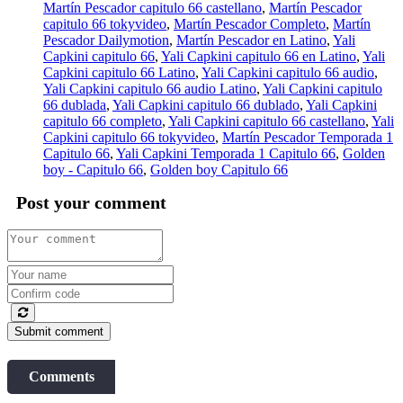
Martín Pescador capitulo 66 castellano
,
Martín Pescador
capitulo 66 tokyvideo
,
Martín Pescador Completo
,
Martín
Pescador Dailymotion
,
Martín Pescador en Latino
,
Yali
Capkini capitulo 66
,
Yali Capkini capitulo 66 en Latino
,
Yali
Capkini capitulo 66 Latino
,
Yali Capkini capitulo 66 audio
,
Yali Capkini capitulo 66 audio Latino
,
Yali Capkini capitulo
66 dublada
,
Yali Capkini capitulo 66 dublado
,
Yali Capkini
capitulo 66 completo
,
Yali Capkini capitulo 66 castellano
,
Yali
Capkini capitulo 66 tokyvideo
,
Martín Pescador Temporada 1
Capitulo 66
,
Yali Capkini Temporada 1 Capitulo 66
,
Golden
boy - Capitulo 66
,
Golden boy Capitulo 66
Post your comment
Submit comment
Comments