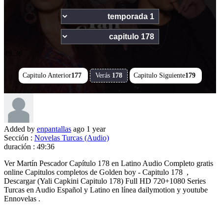
49:36
Capitulo Anterior
177
Verás
178
Capitulo Siguiente
179
Added by
enpantallas
ago
1 year
Sección :
Novelas Turcas (Audio)
duración :
49:36
Ver Martín Pescador Capítulo 178 en Latino Audio Completo gratis
online Capitulos completos de Golden boy - Capitulo 178 ,
Descargar (Yali Capkini Capitulo 178) Full HD 720+1080 Series
Turcas en Audio Español y Latino en línea dailymotion y youtube
Ennovelas .