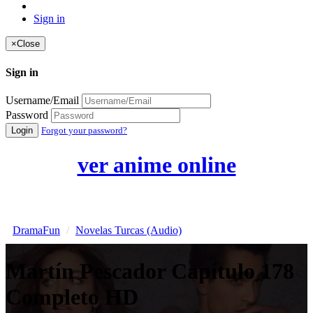
Sign in
×
Close
Sign in
Username/Email
Password
Login
Forgot your password?
ver anime online
DramaFun
Novelas Turcas (Audio)
Martín Pescador Capítulo 178
Completo HD