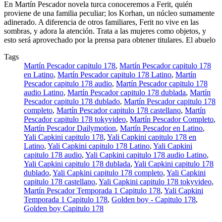
En Martín Pescador novela turca conoceremos a Ferit, quién
proviene de una familia peculiar; los Korhan, un núcleo sumamente
adinerado. A diferencia de otros familiares, Ferit no vive en las
sombras, y adora la atención. Trata a las mujeres como objetos, y
esto será aprovechado por la prensa para obtener titulares. El abuelo
Tags
Martín Pescador capitulo 178
,
Martín Pescador capitulo 178
en Latino
,
Martín Pescador capitulo 178 Latino
,
Martín
Pescador capitulo 178 audio
,
Martín Pescador capitulo 178
audio Latino
,
Martín Pescador capitulo 178 dublada
,
Martín
Pescador capitulo 178 dublado
,
Martín Pescador capitulo 178
completo
,
Martín Pescador capitulo 178 castellano
,
Martín
Pescador capitulo 178 tokyvideo
,
Martín Pescador Completo
,
Martín Pescador Dailymotion
,
Martín Pescador en Latino
,
Yali Capkini capitulo 178
,
Yali Capkini capitulo 178 en
Latino
,
Yali Capkini capitulo 178 Latino
,
Yali Capkini
capitulo 178 audio
,
Yali Capkini capitulo 178 audio Latino
,
Yali Capkini capitulo 178 dublada
,
Yali Capkini capitulo 178
dublado
,
Yali Capkini capitulo 178 completo
,
Yali Capkini
capitulo 178 castellano
,
Yali Capkini capitulo 178 tokyvideo
,
Martín Pescador Temporada 1 Capitulo 178
,
Yali Capkini
Temporada 1 Capitulo 178
,
Golden boy - Capitulo 178
,
Golden boy Capitulo 178