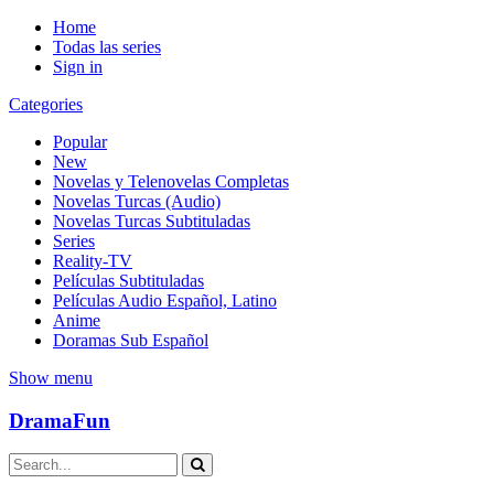
Home
Todas las series
Sign in
Categories
Popular
New
Novelas y Telenovelas Completas
Novelas Turcas (Audio)
Novelas Turcas Subtituladas
Series
Reality-TV
Películas Subtituladas
Películas Audio Español, Latino
Anime
Doramas Sub Español
Show menu
DramaFun