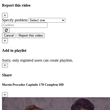
Report this video
×
Specify problem
Cancel
Report this video
×
Add to playlist
Sorry, only registred users can create playlists.
×
Share
Martín Pescador Capítulo 178 Completo HD
×