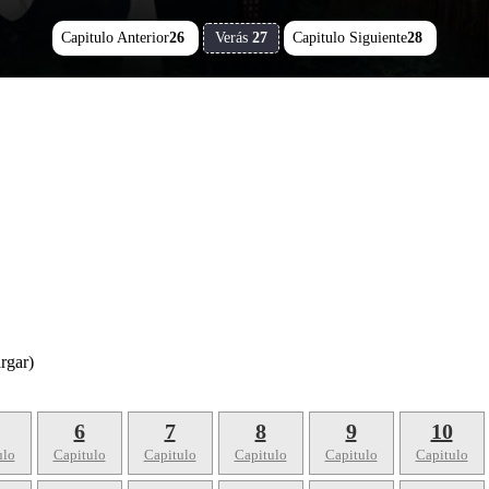
Capitulo Anterior
26
Verás
27
Capitulo Siguiente
28
rgar)
6
7
8
9
10
ulo
Capitulo
Capitulo
Capitulo
Capitulo
Capitulo