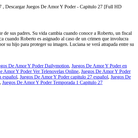
7 , Descargar Juegos De Amor Y Poder - Capitulo 27 [Full HD
te de sus padres. Su vida cambia cuando conoce a Roberto, un fiscal
plica cuando Roberto es asignado al caso de un crimen que involucra
 por su hijo para proteger su imagen. Luciana se verá atrapada entre su
egos De Amor Y Poder Dailymotion
,
Juegos De Amor Y Poder en
e Amor Y Poder Ver Telenovelas Online
,
Juegos De Amor Y Poder
n español
,
Juegos De Amor Y Poder capitulo 27 español
,
Juegos De
,
Juegos De Amor Y Poder Temporada 1 Capitulo 27