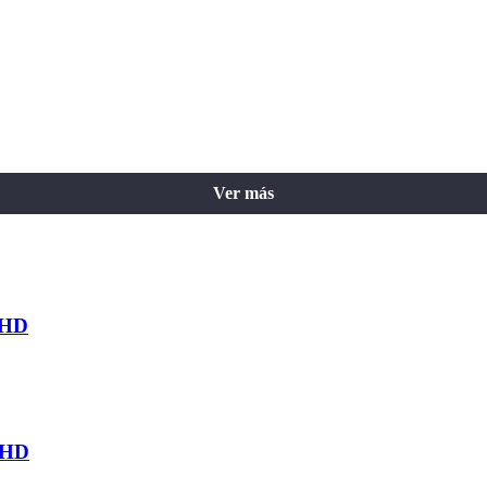
Ver más
 HD
 HD