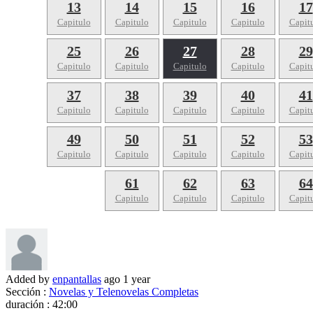
13
14
15
16
17
Capitulo
Capitulo
Capitulo
Capitulo
Capit
25
26
27
28
29
Capitulo
Capitulo
Capitulo
Capitulo
Capit
37
38
39
40
41
Capitulo
Capitulo
Capitulo
Capitulo
Capit
49
50
51
52
53
Capitulo
Capitulo
Capitulo
Capitulo
Capit
61
62
63
64
Capitulo
Capitulo
Capitulo
Capit
Added by
enpantallas
ago
1 year
Sección :
Novelas y Telenovelas Completas
duración :
42:00