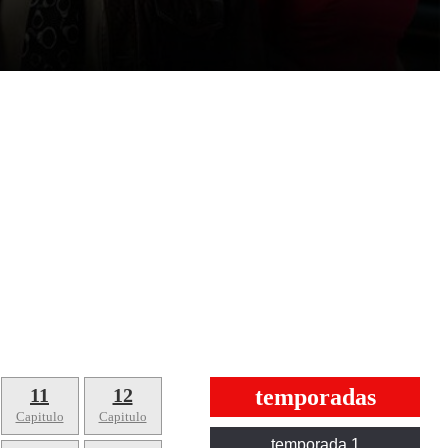
11
12
temporadas
Capitulo
Capitulo
temporada 1