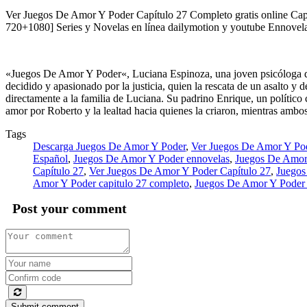
Ver Juegos De Amor Y Poder Capítulo 27 Completo gratis online Ca
720+1080] Series y Novelas en línea dailymotion y youtube Ennovela
«Juegos De Amor Y Poder«, Luciana Espinoza, una joven psicóloga dulc
decidido y apasionado por la justicia, quien la rescata de un asalto 
directamente a la familia de Luciana. Su padrino Enrique, un político 
amor por Roberto y la lealtad hacia quienes la criaron, mientras ambo
Tags
Descarga Juegos De Amor Y Poder
,
Ver Juegos De Amor Y Po
Español
,
Juegos De Amor Y Poder ennovelas
,
Juegos De Amor
Capítulo 27
,
Ver Juegos De Amor Y Poder Capítulo 27
,
Juegos
Amor Y Poder capitulo 27 completo
,
Juegos De Amor Y Poder c
Post your comment
Submit comment