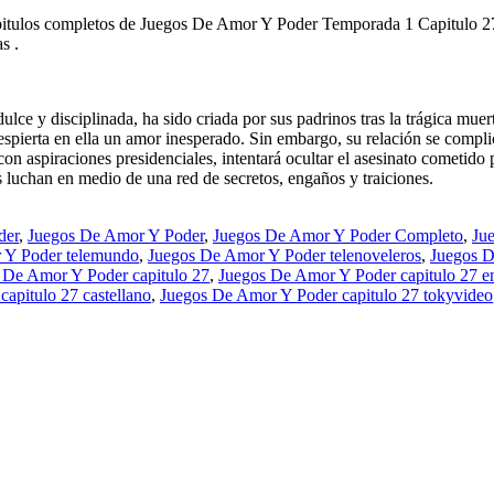
pitulos completos de Juegos De Amor Y Poder Temporada 1 Capitulo 2
s .
e y disciplinada, ha sido criada por sus padrinos tras la trágica muer
y despierta en ella un amor inesperado. Sin embargo, su relación se com
con aspiraciones presidenciales, intentará ocultar el asesinato cometido
s luchan en medio de una red de secretos, engaños y traiciones.
der
,
Juegos De Amor Y Poder
,
Juegos De Amor Y Poder Completo
,
Ju
 Y Poder telemundo
,
Juegos De Amor Y Poder telenoveleros
,
Juegos D
 De Amor Y Poder capitulo 27
,
Juegos De Amor Y Poder capitulo 27 e
apitulo 27 castellano
,
Juegos De Amor Y Poder capitulo 27 tokyvideo