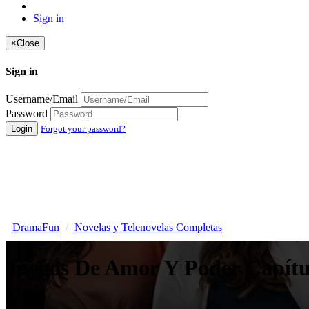
Sign in
×
Close
Sign in
Username/Email
Password
Login
Forgot your password?
DramaFun
Novelas y Telenovelas Completas
Juegos De Amor Y Poder Capít
42:00