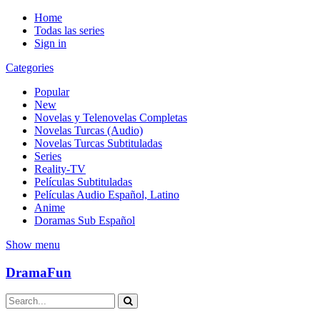
Home
Todas las series
Sign in
Categories
Popular
New
Novelas y Telenovelas Completas
Novelas Turcas (Audio)
Novelas Turcas Subtituladas
Series
Reality-TV
Películas Subtituladas
Películas Audio Español, Latino
Anime
Doramas Sub Español
Show menu
DramaFun