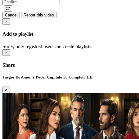
Cancel
Report this video
×
Add to playlist
Sorry, only registred users can create playlists.
×
Share
Juegos De Amor Y Poder Capítulo 58 Completo HD
×