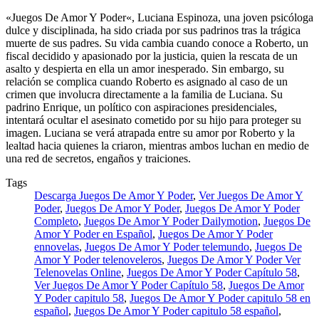
«Juegos De Amor Y Poder«, Luciana Espinoza, una joven psicóloga
dulce y disciplinada, ha sido criada por sus padrinos tras la trágica
muerte de sus padres. Su vida cambia cuando conoce a Roberto, un
fiscal decidido y apasionado por la justicia, quien la rescata de un
asalto y despierta en ella un amor inesperado. Sin embargo, su
relación se complica cuando Roberto es asignado al caso de un
crimen que involucra directamente a la familia de Luciana. Su
padrino Enrique, un político con aspiraciones presidenciales,
intentará ocultar el asesinato cometido por su hijo para proteger su
imagen. Luciana se verá atrapada entre su amor por Roberto y la
lealtad hacia quienes la criaron, mientras ambos luchan en medio de
una red de secretos, engaños y traiciones.
Tags
Descarga Juegos De Amor Y Poder
,
Ver Juegos De Amor Y
Poder
,
Juegos De Amor Y Poder
,
Juegos De Amor Y Poder
Completo
,
Juegos De Amor Y Poder Dailymotion
,
Juegos De
Amor Y Poder en Español
,
Juegos De Amor Y Poder
ennovelas
,
Juegos De Amor Y Poder telemundo
,
Juegos De
Amor Y Poder telenoveleros
,
Juegos De Amor Y Poder Ver
Telenovelas Online
,
Juegos De Amor Y Poder Capítulo 58
,
Ver Juegos De Amor Y Poder Capítulo 58
,
Juegos De Amor
Y Poder capitulo 58
,
Juegos De Amor Y Poder capitulo 58 en
español
,
Juegos De Amor Y Poder capitulo 58 español
,