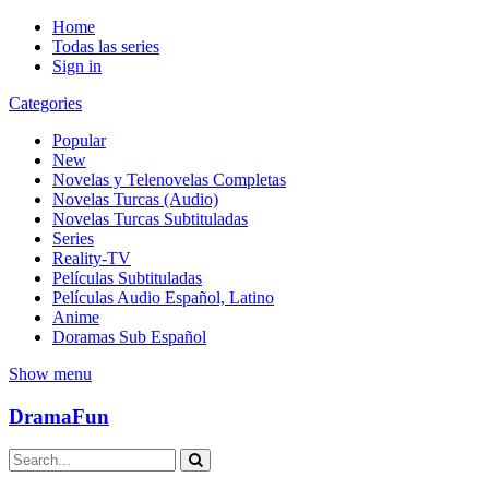
Home
Todas las series
Sign in
Categories
Popular
New
Novelas y Telenovelas Completas
Novelas Turcas (Audio)
Novelas Turcas Subtituladas
Series
Reality-TV
Películas Subtituladas
Películas Audio Español, Latino
Anime
Doramas Sub Español
Show menu
DramaFun