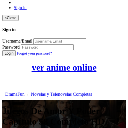
Sign in
×
Close
Sign in
Username/Email
Password
Login
Forgot your password?
ver anime online
DramaFun
Novelas y Telenovelas Completas
Juegos De Amor Y Poder
Capítulo 58 Completo HD