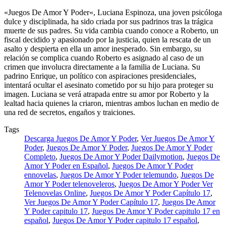
«Juegos De Amor Y Poder«, Luciana Espinoza, una joven psicóloga
dulce y disciplinada, ha sido criada por sus padrinos tras la trágica
muerte de sus padres. Su vida cambia cuando conoce a Roberto, un
fiscal decidido y apasionado por la justicia, quien la rescata de un
asalto y despierta en ella un amor inesperado. Sin embargo, su
relación se complica cuando Roberto es asignado al caso de un
crimen que involucra directamente a la familia de Luciana. Su
padrino Enrique, un político con aspiraciones presidenciales,
intentará ocultar el asesinato cometido por su hijo para proteger su
imagen. Luciana se verá atrapada entre su amor por Roberto y la
lealtad hacia quienes la criaron, mientras ambos luchan en medio de
una red de secretos, engaños y traiciones.
Tags
Descarga Juegos De Amor Y Poder
,
Ver Juegos De Amor Y
Poder
,
Juegos De Amor Y Poder
,
Juegos De Amor Y Poder
Completo
,
Juegos De Amor Y Poder Dailymotion
,
Juegos De
Amor Y Poder en Español
,
Juegos De Amor Y Poder
ennovelas
,
Juegos De Amor Y Poder telemundo
,
Juegos De
Amor Y Poder telenoveleros
,
Juegos De Amor Y Poder Ver
Telenovelas Online
,
Juegos De Amor Y Poder Capítulo 17
,
Ver Juegos De Amor Y Poder Capítulo 17
,
Juegos De Amor
Y Poder capitulo 17
,
Juegos De Amor Y Poder capitulo 17 en
español
,
Juegos De Amor Y Poder capitulo 17 español
,