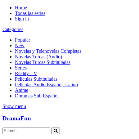
Home
Todas las series
Sign in
Categories
Popular
New
Novelas y Telenovelas Completas
Novelas Turcas (Audio)
Novelas Turcas Subtituladas
Series
Reality-TV
Películas Subtituladas
Películas Audio Español, Latino
Anime
Doramas Sub Español
Show menu
DramaFun