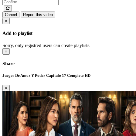
Cancel
Report this video
×
Add to playlist
Sorry, only registred users can create playlists.
×
Share
Juegos De Amor Y Poder Capítulo 17 Completo HD
×