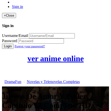
Sign in
×
Close
Sign in
Username/Email
Password
Login
Forgot your password?
ver anime online
DramaFun
Novelas y Telenovelas Completas
Juegos De Amor Y Poder
Capítulo 17 Completo HD