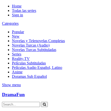
Home
Todas las series
Sign in
Categories
Popular
New
Novelas y Telenovelas Completas
Novelas Turcas (Audio)
Novelas Turcas Subtituladas
Series
Reality-TV
Películas Subtituladas
Películas Audio Español, Latino
Anime
Doramas Sub Español
Show menu
DramaFun