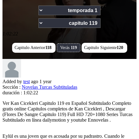
1:02:22
Capitulo Anterior
118
Verás
119
Capitulo Siguiente
120
Added by
test
ago
1 year
Sección :
Novelas Turcas Subtituladas
duración :
1:02:22
Ver Kan Cicekleri Capitulo 119 en Español Subtitulado Completo
gratis online Capitulos completos de Kan Cicekleri , Descargar
(Flores De Sangre Capitulo 119) Full HD 720+1080 Series Turcas
Subtitulado en línea dailymotion y youtube Ennovelas .
Eylül es una joven que es acosada por su padrastro. Cuando le