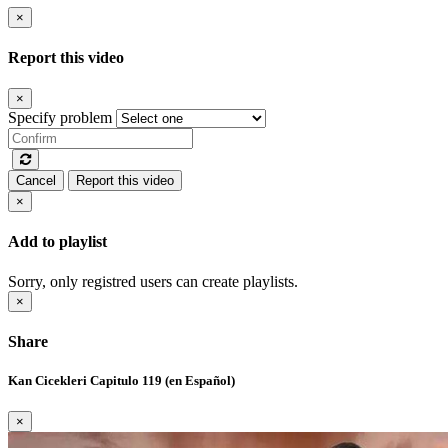
×
Report this video
×
Specify problem
Cancel
Report this video
×
Add to playlist
Sorry, only registred users can create playlists.
×
Share
Kan Cicekleri Capitulo 119 (en Español)
×