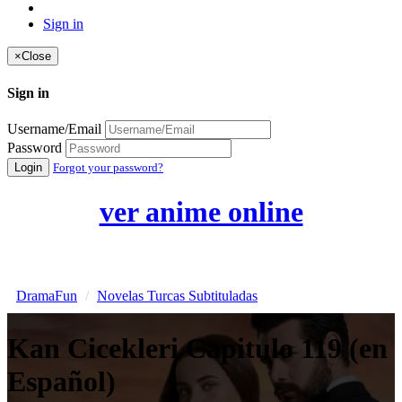
Sign in
×
Close
Sign in
Username/Email
Password
Login
Forgot your password?
ver anime online
DramaFun
Novelas Turcas Subtituladas
Kan Cicekleri Capitulo 119 (en
Español)