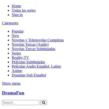
Home
Todas las series
Sign in
Categories
Popular
New
Novelas y Telenovelas Completas
Novelas Turcas (Audio)
Novelas Turcas Subtituladas
Series
Reality-TV
Películas Subtituladas
Películas Audio Español, Latino
Anime
Doramas Sub Español
Show menu
DramaFun