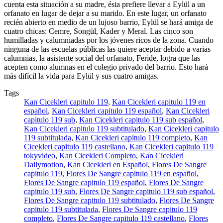
cuenta esta situación a su madre, ésta prefiere llevar a Eylül a un
orfanato en lugar de dejar a su marido. En este lugar, un orfanato
recién abierto en medio de un lujoso barrio, Eylül se hará amiga de
cuatro chicas: Cemre, Songül, Kader y Meral. Las cinco son
humilladas y calumniadas por los jóvenes ricos de la zona. Cuando
ninguna de las escuelas públicas las quiere aceptar debido a varias
calumnias, la asistente social del orfanato, Feride, logra que las
acepten como alumnas en el colegio privado del barrio. Esto hará
más difícil la vida para Eylül y sus cuatro amigas.
Tags
Kan Cicekleri capitulo 119
,
Kan Cicekleri capitulo 119 en
español
,
Kan Cicekleri capitulo 119 español
,
Kan Cicekleri
capitulo 119 sub
,
Kan Cicekleri capitulo 119 sub español
,
Kan Cicekleri capitulo 119 subtitulado
,
Kan Cicekleri capitulo
119 subtitulada
,
Kan Cicekleri capitulo 119 completo
,
Kan
Cicekleri capitulo 119 castellano
,
Kan Cicekleri capitulo 119
tokyvideo
,
Kan Cicekleri Completo
,
Kan Cicekleri
Dailymotion
,
Kan Cicekleri en Español
,
Flores De Sangre
capitulo 119
,
Flores De Sangre capitulo 119 en español
,
Flores De Sangre capitulo 119 español
,
Flores De Sangre
capitulo 119 sub
,
Flores De Sangre capitulo 119 sub español
,
Flores De Sangre capitulo 119 subtitulado
,
Flores De Sangre
capitulo 119 subtitulada
,
Flores De Sangre capitulo 119
completo
,
Flores De Sangre capitulo 119 castellano
,
Flores