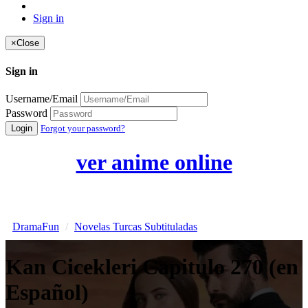
Sign in
×
Close
Sign in
Username/Email
Password
Login
Forgot your password?
ver anime online
DramaFun
Novelas Turcas Subtituladas
Kan Cicekleri Capitulo 270 (en
Español)