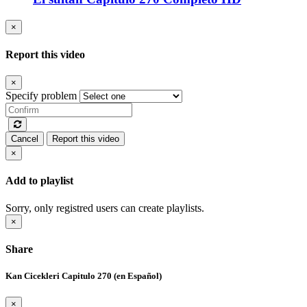
×
Report this video
×
Specify problem
Cancel
Report this video
×
Add to playlist
Sorry, only registred users can create playlists.
×
Share
Kan Cicekleri Capitulo 270 (en Español)
×