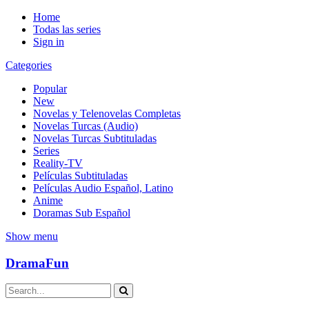
Home
Todas las series
Sign in
Categories
Popular
New
Novelas y Telenovelas Completas
Novelas Turcas (Audio)
Novelas Turcas Subtituladas
Series
Reality-TV
Películas Subtituladas
Películas Audio Español, Latino
Anime
Doramas Sub Español
Show menu
DramaFun