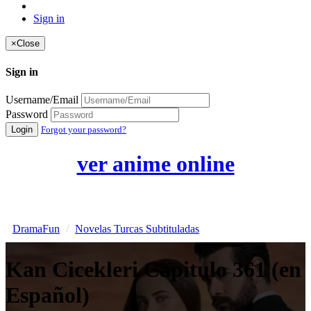
Sign in
×
Close
Sign in
Username/Email
Password
Login
Forgot your password?
ver anime online
DramaFun
Novelas Turcas Subtituladas
Kan Cicekleri Capitulo 361 (en
Español)