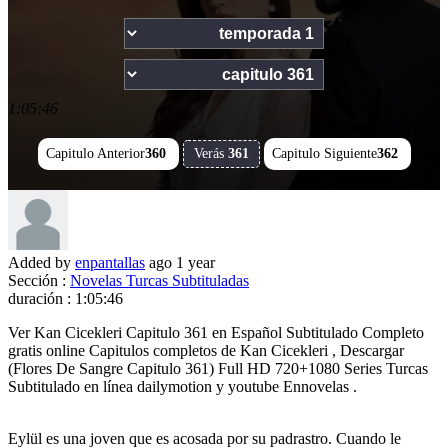
1:05:46
Capitulo Anterior
360
Verás
361
Capitulo Siguiente
362
Added by
enpantallas
ago
1 year
Sección :
Novelas Turcas Subtituladas
duración :
1:05:46
Ver Kan Cicekleri Capitulo 361 en Español Subtitulado Completo
gratis online Capitulos completos de Kan Cicekleri , Descargar
(Flores De Sangre Capitulo 361) Full HD 720+1080 Series Turcas
Subtitulado en línea dailymotion y youtube Ennovelas .
Eylül es una joven que es acosada por su padrastro. Cuando le