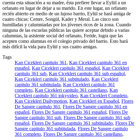
cuenta esta situación a su madre, ésta prefiere llevar a Eylül a un
orfanato en lugar de dejar a su marido. En este lugar, un orfanato
recién abierto en medio de un lujoso barrio, Eylül se hará amiga de
cuatro chicas: Cemre, Songül, Kader y Meral. Las cinco son
humilladas y calumniadas por los jóvenes ricos de la zona. Cuando
ninguna de las escuelas públicas las quiere aceptar debido a varias
calumnias, la asistente social del orfanato, Feride, logra que las
acepten como alumnas en el colegio privado del barrio. Esto hará
más difícil la vida para Eylül y sus cuatro amigas.
Tags
Kan Cicekleri capitulo 361
,
Kan Cicekleri capitulo 361 en
español
,
Kan Cicekleri capitulo 361 español
,
Kan Cicekleri
capitulo 361 sub
,
Kan Cicekleri capitulo 361 sub español
,
Kan Cicekleri capitulo 361 subtitulado
,
Kan Cicekleri
capitulo 361 subtitulada
,
Kan Cicekleri capitulo 361
completo
,
Kan Cicekleri capitulo 361 castellano
,
Kan
Cicekleri capitulo 361 tokyvideo
,
Kan Cicekleri Completo
,
Kan Cicekleri Dailymotion
,
Kan Cicekleri en Español
,
Flores
De Sangre capitulo 361
,
Flores De Sangre capitulo 361 en
español
,
Flores De Sangre capitulo 361 español
,
Flores De
Sangre capitulo 361 sub
,
Flores De Sangre capitulo 361 sub
español
,
Flores De Sangre capitulo 361 subtitulado
,
Flores De
Sangre capitulo 361 subtitulada
,
Flores De Sangre capitulo
361 completo
,
Flores De Sangre capitulo 361 castellano
,