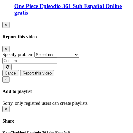
One Piece Episodio 361 Sub Español Online
gratis
×
Report this video
×
Specify problem
Cancel
Report this video
×
Add to playlist
Sorry, only registred users can create playlists.
×
Share
Kan Cicekleri Capitulo 361 (en Español)