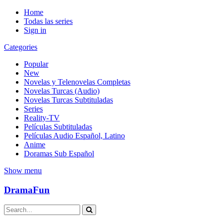
Home
Todas las series
Sign in
Categories
Popular
New
Novelas y Telenovelas Completas
Novelas Turcas (Audio)
Novelas Turcas Subtituladas
Series
Reality-TV
Películas Subtituladas
Películas Audio Español, Latino
Anime
Doramas Sub Español
Show menu
DramaFun