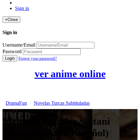
Sign in
×
Close
Sign in
Username/Email
Password
Login
Forgot your password?
ver anime online
DramaFun
Novelas Turcas Subtituladas
Mehmed Fetihler Sultani
Capítulo 58 (en Español)