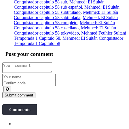
Conquistador capitulo 58 sub
,
Mehmed: El Sultán
Conquistador capitulo 58 sub español
,
Mehmed: El Sultán
Conquistador capitulo 58 subtitulado
,
Mehmed: El Sultán
Conquistador capitulo 58 subtitulada
,
Mehmed: El Sultán
Conquistador capitulo 58 completo
,
Mehmed: El Sultán
Conquistador capitulo 58 castellano
,
Mehmed: El Sultán
Conquistador capitulo 58 tokyvideo
,
Mehmed Fetihler Sultani
Temporada 1 Capitulo 58
,
Mehmed: El Sultán Conquistador
Temporada 1 Capitulo 58
Post your comment
Submit comment
Comments