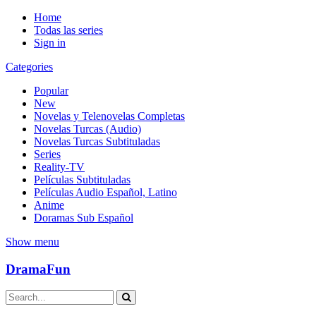
Home
Todas las series
Sign in
Categories
Popular
New
Novelas y Telenovelas Completas
Novelas Turcas (Audio)
Novelas Turcas Subtituladas
Series
Reality-TV
Películas Subtituladas
Películas Audio Español, Latino
Anime
Doramas Sub Español
Show menu
DramaFun