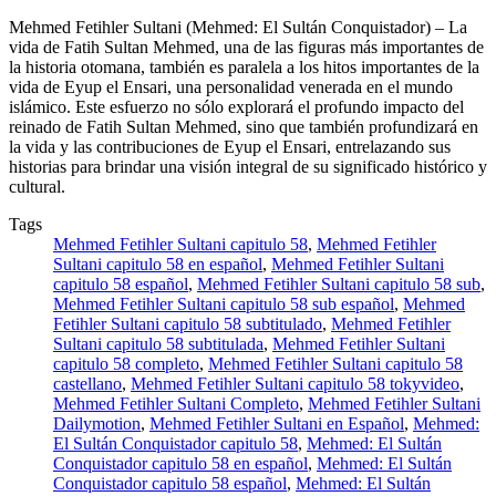
Mehmed Fetihler Sultani (Mehmed: El Sultán Conquistador) – La
vida de Fatih Sultan Mehmed, una de las figuras más importantes de
la historia otomana, también es paralela a los hitos importantes de la
vida de Eyup el Ensari, una personalidad venerada en el mundo
islámico. Este esfuerzo no sólo explorará el profundo impacto del
reinado de Fatih Sultan Mehmed, sino que también profundizará en
la vida y las contribuciones de Eyup el Ensari, entrelazando sus
historias para brindar una visión integral de su significado histórico y
cultural.
Tags
Mehmed Fetihler Sultani capitulo 58
,
Mehmed Fetihler
Sultani capitulo 58 en español
,
Mehmed Fetihler Sultani
capitulo 58 español
,
Mehmed Fetihler Sultani capitulo 58 sub
,
Mehmed Fetihler Sultani capitulo 58 sub español
,
Mehmed
Fetihler Sultani capitulo 58 subtitulado
,
Mehmed Fetihler
Sultani capitulo 58 subtitulada
,
Mehmed Fetihler Sultani
capitulo 58 completo
,
Mehmed Fetihler Sultani capitulo 58
castellano
,
Mehmed Fetihler Sultani capitulo 58 tokyvideo
,
Mehmed Fetihler Sultani Completo
,
Mehmed Fetihler Sultani
Dailymotion
,
Mehmed Fetihler Sultani en Español
,
Mehmed:
El Sultán Conquistador capitulo 58
,
Mehmed: El Sultán
Conquistador capitulo 58 en español
,
Mehmed: El Sultán
Conquistador capitulo 58 español
,
Mehmed: El Sultán