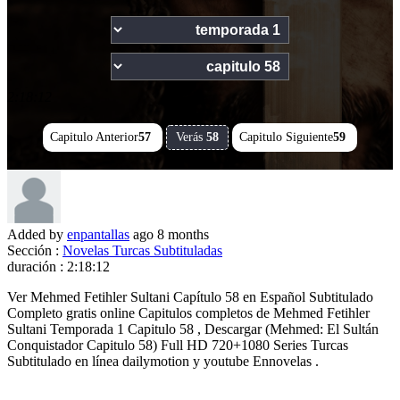
2:18:12
Capitulo Anterior
57
Verás
58
Capitulo Siguiente
59
Added by
enpantallas
ago
8 months
Sección :
Novelas Turcas Subtituladas
duración :
2:18:12
Ver Mehmed Fetihler Sultani Capítulo 58 en Español Subtitulado
Completo gratis online Capitulos completos de Mehmed Fetihler
Sultani Temporada 1 Capitulo 58 , Descargar (Mehmed: El Sultán
Conquistador Capitulo 58) Full HD 720+1080 Series Turcas
Subtitulado en línea dailymotion y youtube Ennovelas .