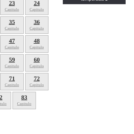
23
24
Capitulo
Capitulo
35
36
Capitulo
Capitulo
47
48
Capitulo
Capitulo
59
60
Capitulo
Capitulo
71
72
Capitulo
Capitulo
2
83
tulo
Capitulo