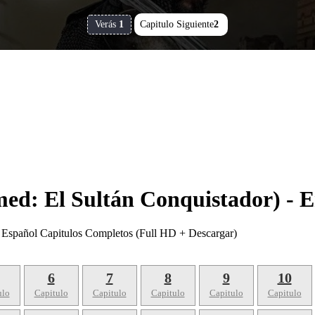
Verás
1
Capitulo Siguiente
2
ed: El Sultán Conquistador) - 
 Español Capitulos Completos (Full HD + Descargar)
6
7
8
9
10
ulo
Capitulo
Capitulo
Capitulo
Capitulo
Capitulo