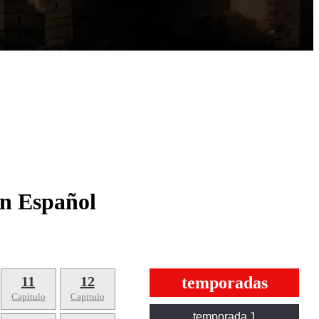
En Español
11
12
temporadas
Capitulo
Capitulo
temporada 1