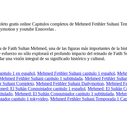
leto gratis online Capitulos completos de Mehmed Fetihler Sultani T
ilymotion y youtube Ennovelas .
e Fatih Sultan Mehmed, una de las figuras más importantes de la histor
 esfuerzo no sólo explorará el profundo impacto del reinado de Fatih S
r una visión integral de su significado histórico y cultural.
pitulo 1 en español
,
Mehmed Fetihler Sultani capitulo 1 español
,
Mehme
Mehmed Fetihler Sultani capitulo 1 subtitulada
,
Mehmed Fetihler Sultan
r Sultani Completo
,
Mehmed Fetihler Sultani Dailymotion
,
Mehmed Fet
ed: El Sultán Conquistador capitulo 1 español
,
Mehmed: El Sultán Co
itulado
,
Mehmed: El Sultán Conquistador capitulo 1 subtitulada
,
Mehme
tador capitulo 1 tokyvideo
,
Mehmed Fetihler Sultani Temporada 1 Cap