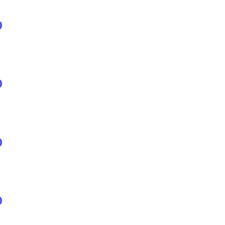
)
)
)
)