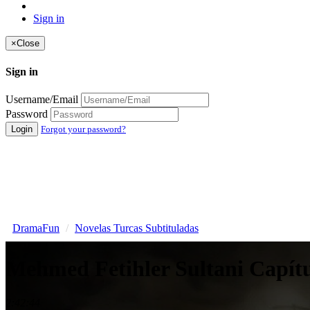
Sign in
×
Close
Sign in
Username/Email
Password
Login
Forgot your password?
DramaFun
Novelas Turcas Subtituladas
Mehmed Fetihler Sultani Capítu
2:42:44