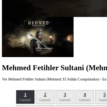
Mehmed Fetihler Sultani (Mehm
Ver Mehmed Fetihler Sultani (Mehmed: El Sultán Conquistador) - En
1
2
3
4
5
Capitulo
Capitulo
Capitulo
Capitulo
Capit