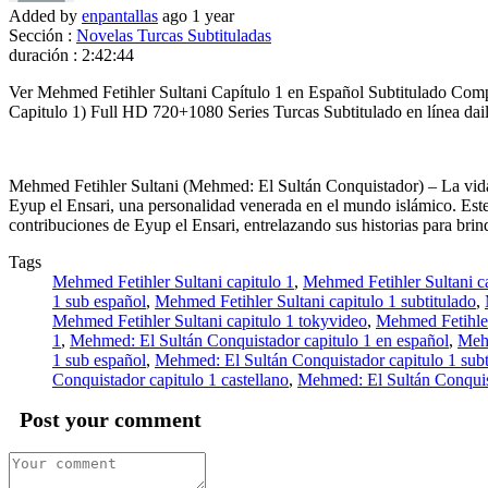
Added by
enpantallas
ago
1 year
Sección :
Novelas Turcas Subtituladas
duración :
2:42:44
Ver Mehmed Fetihler Sultani Capítulo 1 en Español Subtitulado Comp
Capitulo 1) Full HD 720+1080 Series Turcas Subtitulado en línea da
Mehmed Fetihler Sultani (Mehmed: El Sultán Conquistador) – La vida d
Eyup el Ensari, una personalidad venerada en el mundo islámico. Este
contribuciones de Eyup el Ensari, entrelazando sus historias para brinda
Tags
Mehmed Fetihler Sultani capitulo 1
,
Mehmed Fetihler Sultani ca
1 sub español
,
Mehmed Fetihler Sultani capitulo 1 subtitulado
,
Mehmed Fetihler Sultani capitulo 1 tokyvideo
,
Mehmed Fetihle
1
,
Mehmed: El Sultán Conquistador capitulo 1 en español
,
Mehm
1 sub español
,
Mehmed: El Sultán Conquistador capitulo 1 subt
Conquistador capitulo 1 castellano
,
Mehmed: El Sultán Conquis
Post your comment