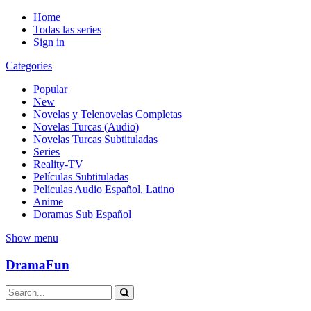
Home
Todas las series
Sign in
Categories
Popular
New
Novelas y Telenovelas Completas
Novelas Turcas (Audio)
Novelas Turcas Subtituladas
Series
Reality-TV
Películas Subtituladas
Películas Audio Español, Latino
Anime
Doramas Sub Español
Show menu
DramaFun