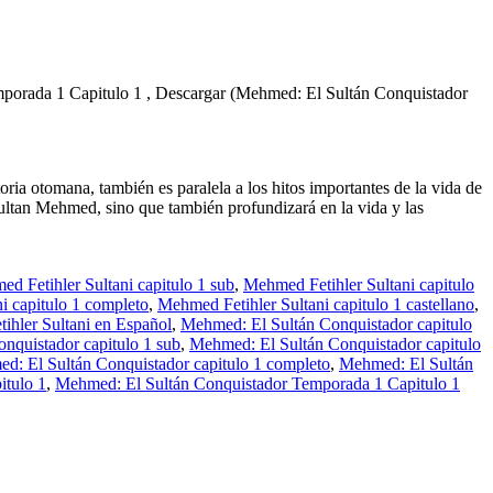
emporada 1 Capitulo 1 , Descargar (Mehmed: El Sultán Conquistador
ia otomana, también es paralela a los hitos importantes de la vida de
ultan Mehmed, sino que también profundizará en la vida y las
d Fetihler Sultani capitulo 1 sub
,
Mehmed Fetihler Sultani capitulo
i capitulo 1 completo
,
Mehmed Fetihler Sultani capitulo 1 castellano
,
ihler Sultani en Español
,
Mehmed: El Sultán Conquistador capitulo
nquistador capitulo 1 sub
,
Mehmed: El Sultán Conquistador capitulo
d: El Sultán Conquistador capitulo 1 completo
,
Mehmed: El Sultán
itulo 1
,
Mehmed: El Sultán Conquistador Temporada 1 Capitulo 1