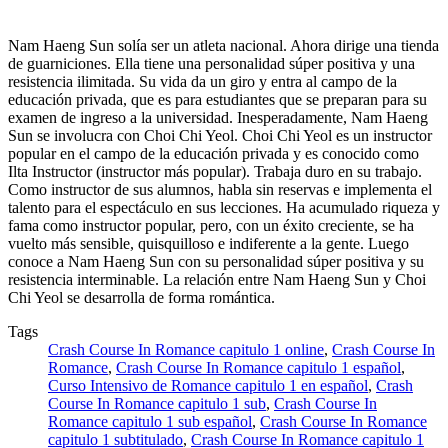
Nam Haeng Sun solía ser un atleta nacional. Ahora dirige una tienda
de guarniciones. Ella tiene una personalidad súper positiva y una
resistencia ilimitada. Su vida da un giro y entra al campo de la
educación privada, que es para estudiantes que se preparan para su
examen de ingreso a la universidad. Inesperadamente, Nam Haeng
Sun se involucra con Choi Chi Yeol. Choi Chi Yeol es un instructor
popular en el campo de la educación privada y es conocido como
Ilta Instructor (instructor más popular). Trabaja duro en su trabajo.
Como instructor de sus alumnos, habla sin reservas e implementa el
talento para el espectáculo en sus lecciones. Ha acumulado riqueza y
fama como instructor popular, pero, con un éxito creciente, se ha
vuelto más sensible, quisquilloso e indiferente a la gente. Luego
conoce a Nam Haeng Sun con su personalidad súper positiva y su
resistencia interminable. La relación entre Nam Haeng Sun y Choi
Chi Yeol se desarrolla de forma romántica.
Tags
Crash Course In Romance capitulo 1 online
,
Crash Course In
Romance
,
Crash Course In Romance capitulo 1 español
,
Curso Intensivo de Romance capitulo 1 en español
,
Crash
Course In Romance capitulo 1 sub
,
Crash Course In
Romance capitulo 1 sub español
,
Crash Course In Romance
capitulo 1 subtitulado
,
Crash Course In Romance capitulo 1