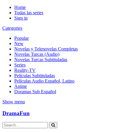
Home
Todas las series
Sign in
Categories
Popular
New
Novelas y Telenovelas Completas
Novelas Turcas (Audio)
Novelas Turcas Subtituladas
Series
Reality-TV
Películas Subtituladas
Películas Audio Español, Latino
Anime
Doramas Sub Español
Show menu
DramaFun