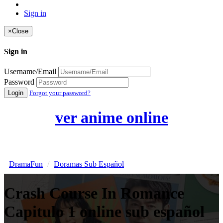
Sign in
×
Close
Sign in
Username/Email
Password
Login
Forgot your password?
ver anime online
DramaFun
Doramas Sub Español
Crash Course In Romance
Capitulo 1 online sub español