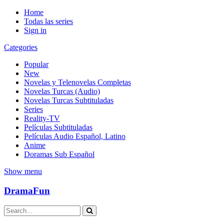
Home
Todas las series
Sign in
Categories
Popular
New
Novelas y Telenovelas Completas
Novelas Turcas (Audio)
Novelas Turcas Subtituladas
Series
Reality-TV
Películas Subtituladas
Películas Audio Español, Latino
Anime
Doramas Sub Español
Show menu
DramaFun