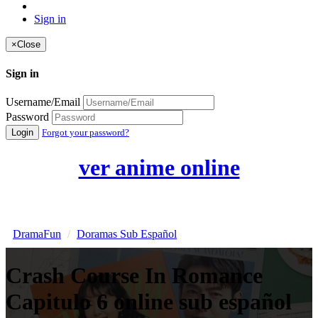
Sign in
×
Close
Sign in
Username/Email
Password
Login
Forgot your password?
ver anime online
DramaFun
Doramas Sub Español
Crash Course In Romance
Capitulo 6 online sub español