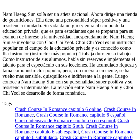
Nam Haeng Sun solía ser un atleta nacional. Ahora dirige una tienda
de guarniciones. Ella tiene una personalidad súper positiva y una
resistencia ilimitada. Su vida da un giro y entra al campo de la
educación privada, que es para estudiantes que se preparan para su
examen de ingreso a la universidad. Inesperadamente, Nam Haeng
Sun se involucra con Choi Chi Yeol. Choi Chi Yeol es un instructor
popular en el campo de la educación privada y es conocido como
Ilta Instructor (instructor más popular). Trabaja duro en su trabajo.
Como instructor de sus alumnos, habla sin reservas e implementa el
talento para el espectáculo en sus lecciones. Ha acumulado riqueza y
fama como instructor popular, pero, con un éxito creciente, se ha
vuelto más sensible, quisquilloso e indiferente a la gente. Luego
conoce a Nam Haeng Sun con su personalidad súper positiva y su
resistencia interminable. La relación entre Nam Haeng Sun y Choi
Chi Yeol se desarrolla de forma romántica.
Tags
Crash Course In Romance capitulo 6 online
,
Crash Course In
Romance
,
Crash Course In Romance capitulo 6 español
,
Curso Intensivo de Romance capitulo 6 en español
,
Crash
Course In Romance capitulo 6 sub
,
Crash Course In
Romance capitulo 6 sub español
,
Crash Course In Romance
capitulo 6 subtitulado
,
Crash Course In Romance capitulo 6