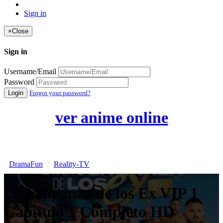
Sign in
×
Close
Sign in
Username/Email
Password
Login
Forgot your password?
ver anime online
DramaFun
Reality-TV
La Venganza de los Ex VIP 1
Capitulo 1 Completo HD