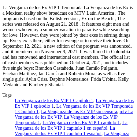
La Venganza de los Ex VIP 1 Temporada La Venganza de los Ex is
a Mexican reality show broadcast on MTV Latin America . The
program is based on the British version , Ex on the Beach , The
series was released on August 21, 2018 . It features eight men and
women who enjoy a summer vacation in paradise while searching
for love. However, they were joined by their exes in stirring things
up. Every ex is there, either for revenge or to revive their love. On
September 12, 2021, a new edition of the program was announced,
and it premiered on November 9, 2021. It was filmed in Colombia
and has renowned and international cast members. The official list
of cast members was published on October 4, 2021, and includes
five single boys: Brandon Castañeda, Juan Camilo Pulgarin,
Esteban Martínez, Ian García and Roberto Mora; as well as five
single girls: Aylin Criss, Daphne Montesinos, Frida Urbina, Kelly
Medanie and Kimberly Shantal.
Tags
La Venganza de los Ex VIP 1 Capítulo 1
,
La Venganza de los
Ex VIP 1 episodio 1
,
La Venganza de los Ex VIP Temporada
1 Capitulo 1
,
La Venganza de los Ex VIP sin censura
,
mtv La
Venganza de los Ex VIP
,
La Venganza de los Ex VIP
Temporada 1
,
La Venganza de los Ex VIP 1 capitulo 1
,
La
Venganza de los Ex VIP 1 capitulo 1 en español
,
La
Venganza de los Ex VIP 1 capitulo 1 español
,
La Venganza