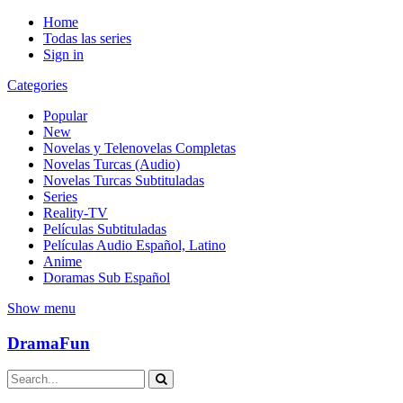
Home
Todas las series
Sign in
Categories
Popular
New
Novelas y Telenovelas Completas
Novelas Turcas (Audio)
Novelas Turcas Subtituladas
Series
Reality-TV
Películas Subtituladas
Películas Audio Español, Latino
Anime
Doramas Sub Español
Show menu
DramaFun