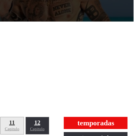
11
12
temporadas
Capitulo
Capitulo