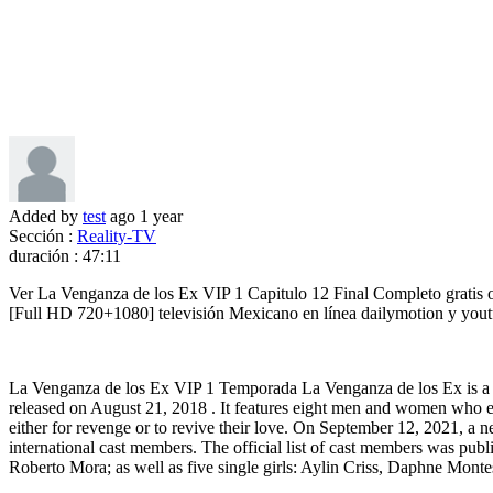
Added by
test
ago
1 year
Sección :
Reality-TV
duración :
47:11
Ver La Venganza de los Ex VIP 1 Capitulo 12 Final Completo gratis 
[Full HD 720+1080] televisión Mexicano en línea dailymotion y yout
La Venganza de los Ex VIP 1 Temporada La Venganza de los Ex is a M
released on August 21, 2018 . It features eight men and women who enj
either for revenge or to revive their love. On September 12, 2021, 
international cast members. The official list of cast members was pu
Roberto Mora; as well as five single girls: Aylin Criss, Daphne Mont