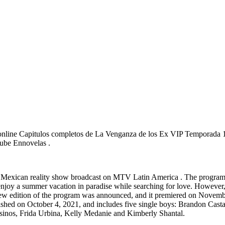
online Capitulos completos de La Venganza de los Ex VIP Temporada 1
ube Ennovelas .
exican reality show broadcast on MTV Latin America . The program is 
oy a summer vacation in paradise while searching for love. However, th
a new edition of the program was announced, and it premiered on Novem
blished on October 4, 2021, and includes five single boys: Brandon Cas
esinos, Frida Urbina, Kelly Medanie and Kimberly Shantal.