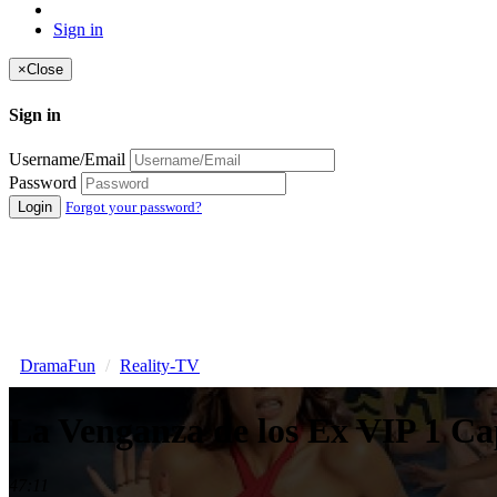
Sign in
×
Close
Sign in
Username/Email
Password
Login
Forgot your password?
DramaFun
Reality-TV
La Venganza de los Ex VIP 1 Ca
47:11