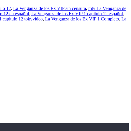
ulo 12
,
La Venganza de los Ex VIP sin censura
,
mtv La Venganza de
o 12 en español
,
La Venganza de los Ex VIP 1 capitulo 12 español
,
 capitulo 12 tokyvideo
,
La Venganza de los Ex VIP 1 Completo
,
La