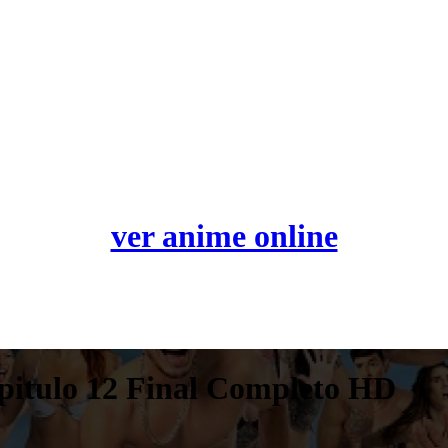
ver anime online
pitulo 12 Final Completo HD