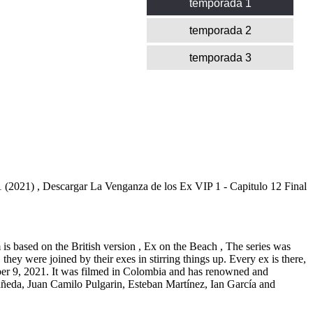
temporada 1
temporada 2
temporada 3
 (2021) , Descargar La Venganza de los Ex VIP 1 - Capitulo 12 Final
based on the British version , Ex on the Beach , The series was
ey were joined by their exes in stirring things up. Every ex is there,
ber 9, 2021. It was filmed in Colombia and has renowned and
tañeda, Juan Camilo Pulgarin, Esteban Martínez, Ian García and