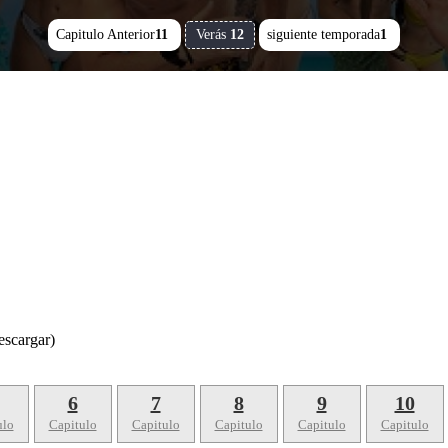
Capitulo Anterior
11
Verás
12
siguiente temporada
1
scargar)
6
7
8
9
10
ulo
Capitulo
Capitulo
Capitulo
Capitulo
Capitulo