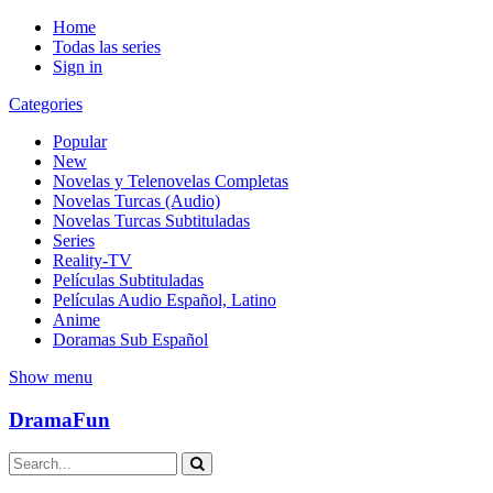
Home
Todas las series
Sign in
Categories
Popular
New
Novelas y Telenovelas Completas
Novelas Turcas (Audio)
Novelas Turcas Subtituladas
Series
Reality-TV
Películas Subtituladas
Películas Audio Español, Latino
Anime
Doramas Sub Español
Show menu
DramaFun