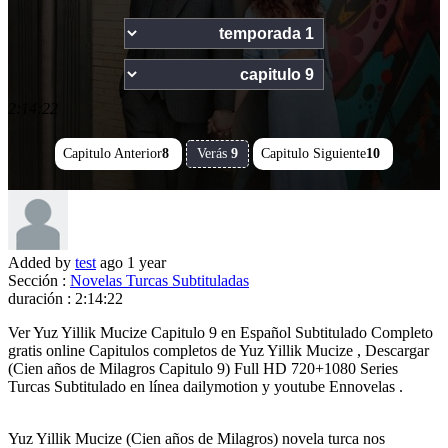
2:14:22
Capitulo Anterior
8
Verás
9
Capitulo Siguiente
10
Added by
test
ago
1 year
Sección :
Novelas Turcas Subtituladas
duración :
2:14:22
Ver Yuz Yillik Mucize Capitulo 9 en Español Subtitulado Completo
gratis online Capitulos completos de Yuz Yillik Mucize , Descargar
(Cien años de Milagros Capitulo 9) Full HD 720+1080 Series
Turcas Subtitulado en línea dailymotion y youtube Ennovelas .
Yuz Yillik Mucize (Cien años de Milagros) novela turca nos