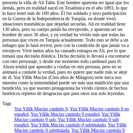
presenta la vida de Ali Tahir. Este hombre aparenta ser igual que los
demás, pero en realidad nació en Tesalónica en el año 1893, lo que
lo hace tener más de 100 años. Él fue soldado y tuvo participación
en la Guerra de la Independencia de Turquía, en donde vivió
situaciones traumáticas que dejarían secuelas. Ali en realidad tiene
130 años, pero su cuerpo jamás ha envejecido, y aparenta ser un
hombre de unos 30 años, y en verdad ha vivido más que todas las
personas que viven en Turquía actualmente. Todo esto se debe a un
milagro que lo hará revivir, pero con la condición de que jamás va a
envejecer. Vivir tantos años ha causado estragos en Ali, por lo que
tomará una decisión drástica. Dicha decisión lo llevará a encontrarse
con otro personaje, y desde ese momento todo cambiará para él.
Ahora tendrá que aprender a confiar en otra persona, pero no se
animará a contarle la verdad, pues no quiere que nadie más se aleje
de él. Yuz Yillik Mucize (Cien años de Milagros) serie turca nos
muestra como la inmortalidad puede ser más una maldición que una
bendición, ya que nuestro protagonista ha vivido cientos de hechos
históricos repletos de desgracias que para otros son solo leyendas.
Tags
Yuz Yillik Mucize capitulo 9
,
Yuz Yillik Mucize capitulo 9 en
español
,
Yuz Yillik Mucize capitulo 9 español
,
Yuz Yillik
Mucize capitulo 9 sub
,
Yuz Yillik Mucize capitulo 9 sub
español
,
Yuz Yillik Mucize capitulo 9 subtitulado
,
Yuz Yillik
Mucize capitulo 9 subtitulada
,
Yuz Yillik Mucize capitulo 9