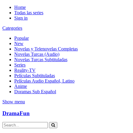
Home
Todas las series
Sign in
Categories
Popular
New
Novelas y Telenovelas Completas
Novelas Turcas (Audio)
Novelas Turcas Subtituladas
Series
Reality-TV
Películas Subtituladas
Películas Audio Español, Latino
Anime
Doramas Sub Español
Show menu
DramaFun