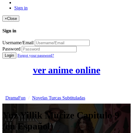
Sign in
×
Close
Sign in
Username/Email
Password
Login
Forgot your password?
ver anime online
DramaFun
Novelas Turcas Subtituladas
Yuz Yillik Mucize Capitulo 9
(en Español)