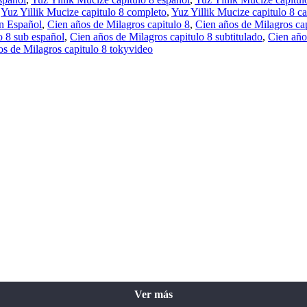
,
Yuz Yillik Mucize capitulo 8 completo
,
Yuz Yillik Mucize capitulo 8 ca
en Español
,
Cien años de Milagros capitulo 8
,
Cien años de Milagros cap
o 8 sub español
,
Cien años de Milagros capitulo 8 subtitulado
,
Cien año
os de Milagros capitulo 8 tokyvideo
Ver más