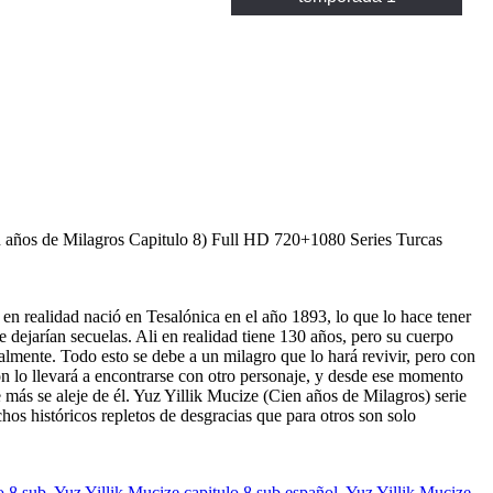
en años de Milagros Capitulo 8) Full HD 720+1080 Series Turcas
en realidad nació en Tesalónica en el año 1893, lo que lo hace tener
 dejarían secuelas. Ali en realidad tiene 130 años, pero su cuerpo
lmente. Todo esto se debe a un milagro que lo hará revivir, pero con
ón lo llevará a encontrarse con otro personaje, y desde ese momento
 más se aleje de él. Yuz Yillik Mucize (Cien años de Milagros) serie
os históricos repletos de desgracias que para otros son solo
o 8 sub
,
Yuz Yillik Mucize capitulo 8 sub español
,
Yuz Yillik Mucize