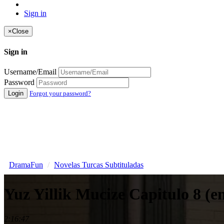
Sign in
×
Close
Sign in
Username/Email
Password
Login
Forgot your password?
DramaFun
Novelas Turcas Subtituladas
Yuz Yillik Mucize Capitulo 8 (e
2:16:47