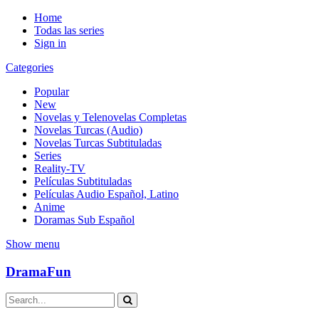
Home
Todas las series
Sign in
Categories
Popular
New
Novelas y Telenovelas Completas
Novelas Turcas (Audio)
Novelas Turcas Subtituladas
Series
Reality-TV
Películas Subtituladas
Películas Audio Español, Latino
Anime
Doramas Sub Español
Show menu
DramaFun