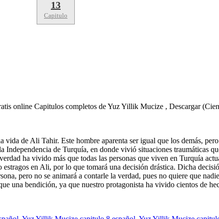
13
Capitulo
atis online Capitulos completos de Yuz Yillik Mucize , Descargar (Ci
a vida de Ali Tahir. Este hombre aparenta ser igual que los demás, pero 
la Independencia de Turquía, en donde vivió situaciones traumáticas que
verdad ha vivido más que todas las personas que viven en Turquía actua
o estragos en Ali, por lo que tomará una decisión drástica. Dicha decisi
sona, pero no se animará a contarle la verdad, pues no quiere que nadie
e una bendición, ya que nuestro protagonista ha vivido cientos de hech
spañol
,
Yuz Yillik Mucize capitulo 8 español
,
Yuz Yillik Mucize capitul