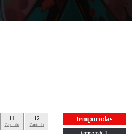
11
12
temporadas
Capitulo
Capitulo
temporada 1