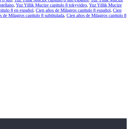
stellano
,
Yuz Yillik Mucize capitulo 8 tokyvideo
,
Yuz Yillik Mucize
itulo 8 en español
,
Cien años de Milagros capitulo 8 español
,
Cien
s de Milagros capitulo 8 subtitulada
,
Cien años de Milagros capitulo 8