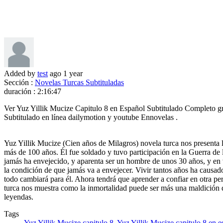
Added by
test
ago
1 year
Sección :
Novelas Turcas Subtituladas
duración :
2:16:47
Ver Yuz Yillik Mucize Capitulo 8 en Español Subtitulado Completo gr
Subtitulado en línea dailymotion y youtube Ennovelas .
Yuz Yillik Mucize (Cien años de Milagros) novela turca nos presenta l
más de 100 años. Él fue soldado y tuvo participación en la Guerra de 
jamás ha envejecido, y aparenta ser un hombre de unos 30 años, y en 
la condición de que jamás va a envejecer. Vivir tantos años ha causad
todo cambiará para él. Ahora tendrá que aprender a confiar en otra per
turca nos muestra como la inmortalidad puede ser más una maldición qu
leyendas.
Tags
Yuz Yillik Mucize capitulo 8
,
Yuz Yillik Mucize capitulo 8 en e