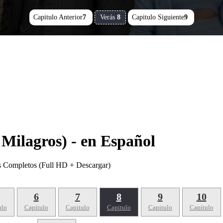
Capitulo Anterior
7
Verás
8
Capitulo Siguiente
9
 Milagros) - en Español
os Completos (Full HD + Descargar)
6
7
8
9
10
ulo
Capitulo
Capitulo
Capitulo
Capitulo
Capitulo