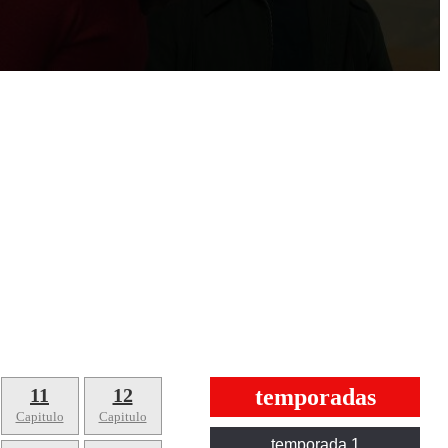
11
12
temporadas
Capitulo
Capitulo
temporada 1