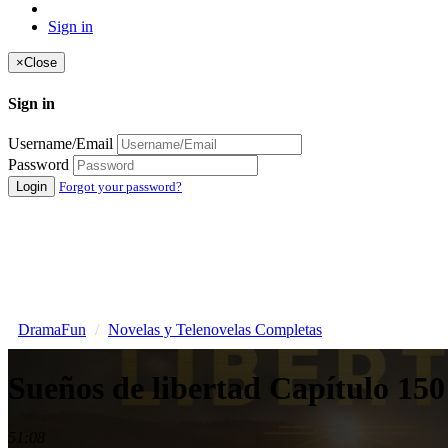
Sign in
×
Close
Sign in
Username/Email
Password
Login
Forgot your password?
DramaFun
Novelas y Telenovelas Completas
Sueños de libertad Capítulo 1
51:08