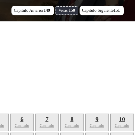
Capitulo Anterior
149
Verás
150
Capitulo Siguiente
151
6
7
8
9
10
ulo
Capitulo
Capitulo
Capitulo
Capitulo
Capitulo