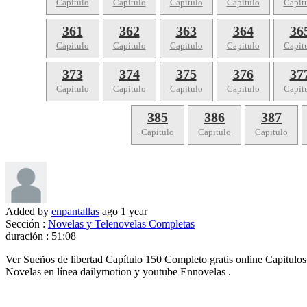
Capitulo
Capitulo
Capitulo
Capitulo
Capit
361
362
363
364
36
Capitulo
Capitulo
Capitulo
Capitulo
Capit
373
374
375
376
37
Capitulo
Capitulo
Capitulo
Capitulo
Capit
385
386
387
Capitulo
Capitulo
Capitulo
Added by
enpantallas
ago
1 year
Sección :
Novelas y Telenovelas Completas
duración :
51:08
Ver Sueños de libertad Capítulo 150 Completo gratis online Capitulo
Novelas en línea dailymotion y youtube Ennovelas .