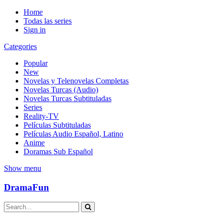
Home
Todas las series
Sign in
Categories
Popular
New
Novelas y Telenovelas Completas
Novelas Turcas (Audio)
Novelas Turcas Subtituladas
Series
Reality-TV
Películas Subtituladas
Películas Audio Español, Latino
Anime
Doramas Sub Español
Show menu
DramaFun