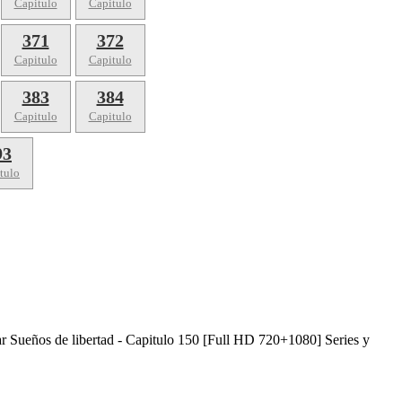
Capitulo
Capitulo
371
372
Capitulo
Capitulo
383
384
Capitulo
Capitulo
93
tulo
ar Sueños de libertad - Capitulo 150 [Full HD 720+1080] Series y