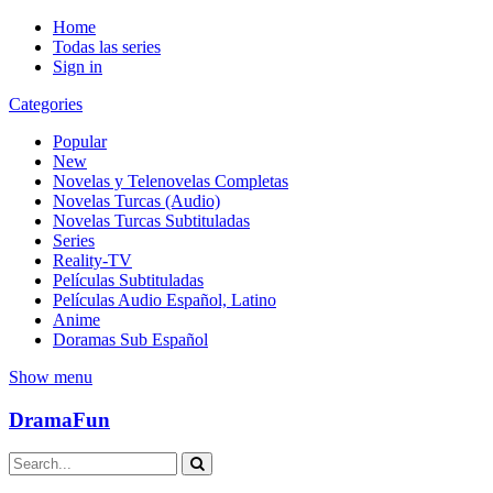
Home
Todas las series
Sign in
Categories
Popular
New
Novelas y Telenovelas Completas
Novelas Turcas (Audio)
Novelas Turcas Subtituladas
Series
Reality-TV
Películas Subtituladas
Películas Audio Español, Latino
Anime
Doramas Sub Español
Show menu
DramaFun