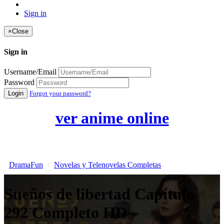
Sign in
×
Close
Sign in
Username/Email
Password
Login
Forgot your password?
ver anime online
DramaFun
Novelas y Telenovelas Completas
Sueños de libertad Capítulo
292 Completo HD