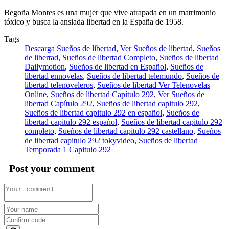
Begoña Montes es una mujer que vive atrapada en un matrimonio
tóxico y busca la ansiada libertad en la España de 1958.
Tags
Descarga Sueños de libertad
,
Ver Sueños de libertad
,
Sueños
de libertad
,
Sueños de libertad Completo
,
Sueños de libertad
Dailymotion
,
Sueños de libertad en Español
,
Sueños de
libertad ennovelas
,
Sueños de libertad telemundo
,
Sueños de
libertad telenoveleros
,
Sueños de libertad Ver Telenovelas
Online
,
Sueños de libertad Capítulo 292
,
Ver Sueños de
libertad Capítulo 292
,
Sueños de libertad capitulo 292
,
Sueños de libertad capitulo 292 en español
,
Sueños de
libertad capitulo 292 español
,
Sueños de libertad capitulo 292
completo
,
Sueños de libertad capitulo 292 castellano
,
Sueños
de libertad capitulo 292 tokyvideo
,
Sueños de libertad
Temporada 1 Capitulo 292
Post your comment