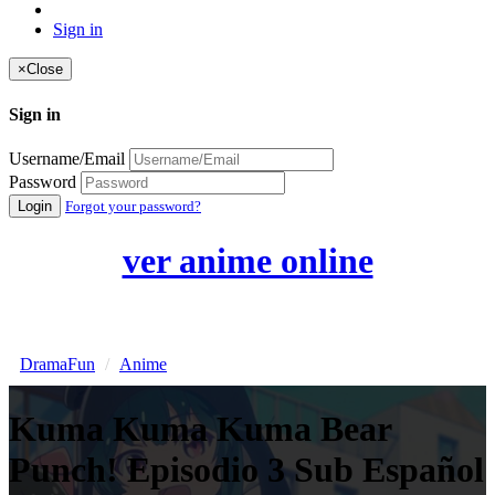
Sign in
×
Close
Sign in
Username/Email
Password
Login
Forgot your password?
ver anime online
DramaFun
Anime
Kuma Kuma Kuma Bear
Punch! Episodio 3 Sub Español