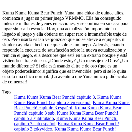
Kuma Kuma Kuma Bear Punch! Yuna, una chica de quince años,
comienza a jugar su primer juego VRMMO. Ella ha conseguido
miles de millones de yenes en acciones, y se confina en su casa para
jugar sin ir a la escuela. Hoy, una actualización importante ha
llegado al juego y ella obtiene un súper raro e intransferible traje de
oso. Pero usarlo es tan vergonzoso que no se atreve a equiparlo, ni
siquiera ayuda el hecho de que solo es un juego. Además, cuando
responde la encuesta de satisfacción sobre la nueva actualización y
reinicia el juego, ella descubre que está en un extraño bosque y está
vistiendo el traje de eso. ¿Dónde estoy? ¿Un mensaje de Dios? ¿Un
mundo diferente? Si ella está usando el traje de oso (que es un
objeto poderosísimo) significa que es invencible, pero si se lo quita
es solo una chica normal. ¡La aventura que Yuna nunca pidió acaba
de comenzar!
Tags
Kuma Kuma Kuma Bear Punch! capitulo 3
,
Kuma Kuma
Kuma Bear Punch! capitulo 3 en español
,
Kuma Kuma Kuma
Bear Punch! capitulo 3 español
,
Kuma Kuma Kuma Bear
Punch! capitulo 3 sub
,
Kuma Kuma Kuma Bear Punch!
capitulo 3 subtitulado
,
Kuma Kuma Kuma Bear Punch!
capitulo 3 sub español
,
Kuma Kuma Kuma Bear Punch!
capitulo 3 tokyvideo
,
Kuma Kuma Kuma Bear Punch!