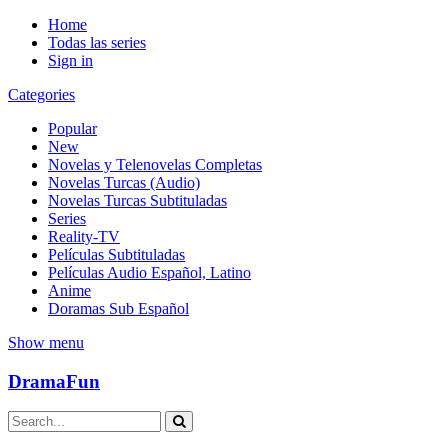
Home
Todas las series
Sign in
Categories
Popular
New
Novelas y Telenovelas Completas
Novelas Turcas (Audio)
Novelas Turcas Subtituladas
Series
Reality-TV
Películas Subtituladas
Películas Audio Español, Latino
Anime
Doramas Sub Español
Show menu
DramaFun