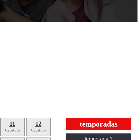
11
12
temporadas
Capitulo
Capitulo
temporada 1