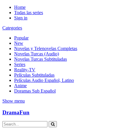
Home
Todas las series
Sign in
Categories
Popular
New
Novelas y Telenovelas Completas
Novelas Turcas (Audio)
Novelas Turcas Subtituladas
Series
Reality-TV
Películas Subtituladas
Películas Audio Español, Latino
Anime
Doramas Sub Español
Show menu
DramaFun