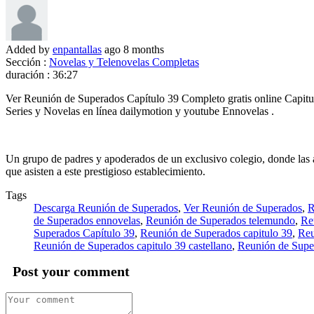
Added by
enpantallas
ago
8 months
Sección :
Novelas y Telenovelas Completas
duración :
36:27
Ver Reunión de Superados Capítulo 39 Completo gratis online Capit
Series y Novelas en línea dailymotion y youtube Ennovelas .
Un grupo de padres y apoderados de un exclusivo colegio, donde las a
que asisten a este prestigioso establecimiento.
Tags
Descarga Reunión de Superados
,
Ver Reunión de Superados
,
R
de Superados ennovelas
,
Reunión de Superados telemundo
,
Re
Superados Capítulo 39
,
Reunión de Superados capitulo 39
,
Reu
Reunión de Superados capitulo 39 castellano
,
Reunión de Super
Post your comment