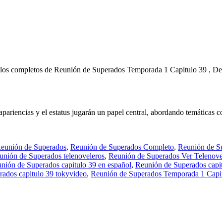
ulos completos de Reunión de Superados Temporada 1 Capitulo 39 , D
pariencias y el estatus jugarán un papel central, abordando temáticas 
eunión de Superados
,
Reunión de Superados Completo
,
Reunión de S
unión de Superados telenoveleros
,
Reunión de Superados Ver Telenove
nión de Superados capitulo 39 en español
,
Reunión de Superados capit
ados capitulo 39 tokyvideo
,
Reunión de Superados Temporada 1 Capi