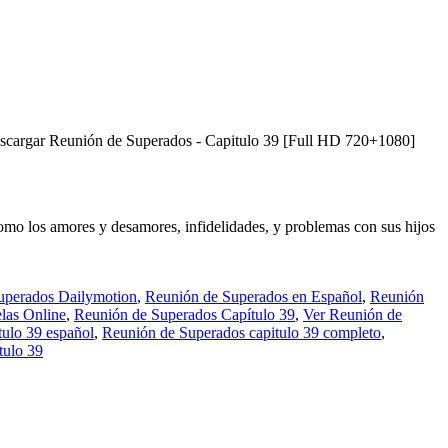
escargar Reunión de Superados - Capitulo 39 [Full HD 720+1080]
como los amores y desamores, infidelidades, y problemas con sus hijos
uperados Dailymotion
,
Reunión de Superados en Español
,
Reunión
las Online
,
Reunión de Superados Capítulo 39
,
Ver Reunión de
ulo 39 español
,
Reunión de Superados capitulo 39 completo
,
tulo 39