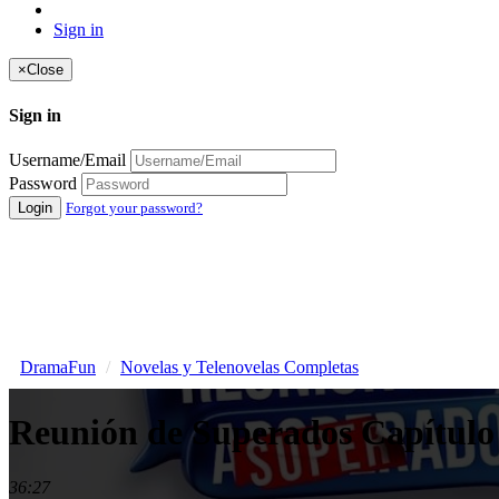
Sign in
×
Close
Sign in
Username/Email
Password
Login
Forgot your password?
DramaFun
Novelas y Telenovelas Completas
Reunión de Superados Capítul
36:27