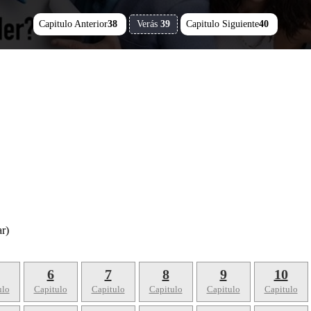
Capitulo Anterior
38
Verás
39
Capitulo Siguiente
40
r)
6
7
8
9
10
ulo
Capitulo
Capitulo
Capitulo
Capitulo
Capitulo