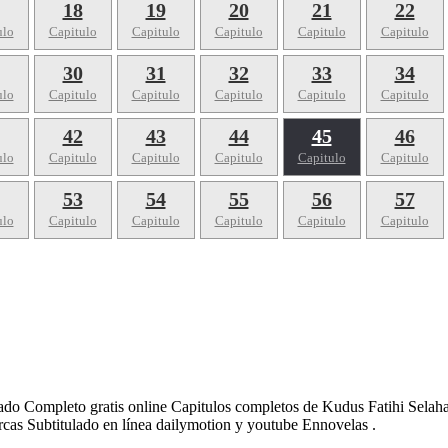
18
19
20
21
22
ulo
Capitulo
Capitulo
Capitulo
Capitulo
Capitulo
30
31
32
33
34
ulo
Capitulo
Capitulo
Capitulo
Capitulo
Capitulo
42
43
44
45
46
ulo
Capitulo
Capitulo
Capitulo
Capitulo
Capitulo
53
54
55
56
57
ulo
Capitulo
Capitulo
Capitulo
Capitulo
Capitulo
ado Completo gratis online Capitulos completos de Kudus Fatihi Sela
cas Subtitulado en línea dailymotion y youtube Ennovelas .