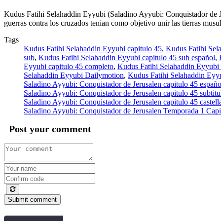
Kudus Fatihi Selahaddin Eyyubi (Saladino Ayyubi: Conquistador de Je
guerras contra los cruzados tenían como objetivo unir las tierras mus
Tags
Kudus Fatihi Selahaddin Eyyubi capitulo 45
,
Kudus Fatihi Sel
sub
,
Kudus Fatihi Selahaddin Eyyubi capitulo 45 sub español
,
Eyyubi capitulo 45 completo
,
Kudus Fatihi Selahaddin Eyyubi c
Selahaddin Eyyubi Dailymotion
,
Kudus Fatihi Selahaddin Eyy
Saladino Ayyubi: Conquistador de Jerusalen capitulo 45 españo
Saladino Ayyubi: Conquistador de Jerusalen capitulo 45 subtit
Saladino Ayyubi: Conquistador de Jerusalen capitulo 45 castell
Saladino Ayyubi: Conquistador de Jerusalen Temporada 1 Capi
Post your comment
Submit comment