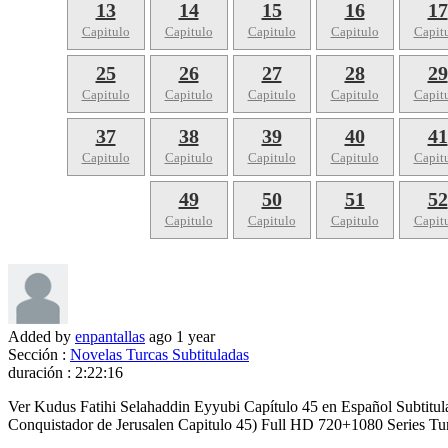
13
14
15
16
17
Capitulo
Capitulo
Capitulo
Capitulo
Capit
25
26
27
28
29
Capitulo
Capitulo
Capitulo
Capitulo
Capit
37
38
39
40
41
Capitulo
Capitulo
Capitulo
Capitulo
Capit
49
50
51
52
Capitulo
Capitulo
Capitulo
Capit
Added by
enpantallas
ago
1 year
Sección :
Novelas Turcas Subtituladas
duración :
2:22:16
Ver Kudus Fatihi Selahaddin Eyyubi Capítulo 45 en Español Subtitul
Conquistador de Jerusalen Capitulo 45) Full HD 720+1080 Series Tur