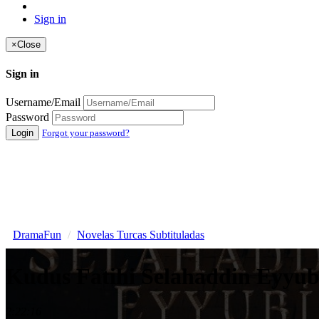
Sign in
×
Close
Sign in
Username/Email
Password
Login
Forgot your password?
DramaFun
Novelas Turcas Subtituladas
Kudus Fatihi Selahaddin Eyyubi
2:22:16