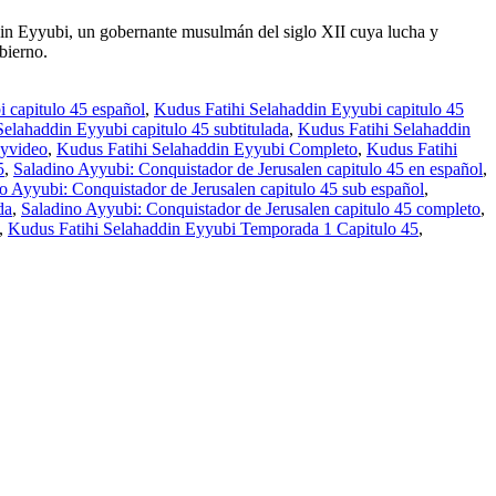
ddin Eyyubi, un gobernante musulmán del siglo XII cuya lucha y
bierno.
 capitulo 45 español
,
Kudus Fatihi Selahaddin Eyyubi capitulo 45
Selahaddin Eyyubi capitulo 45 subtitulada
,
Kudus Fatihi Selahaddin
kyvideo
,
Kudus Fatihi Selahaddin Eyyubi Completo
,
Kudus Fatihi
5
,
Saladino Ayyubi: Conquistador de Jerusalen capitulo 45 en español
,
o Ayyubi: Conquistador de Jerusalen capitulo 45 sub español
,
da
,
Saladino Ayyubi: Conquistador de Jerusalen capitulo 45 completo
,
,
Kudus Fatihi Selahaddin Eyyubi Temporada 1 Capitulo 45
,