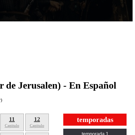
 de Jerusalen) - En Español
r)
11
12
temporadas
Capitulo
Capitulo
temporada 1