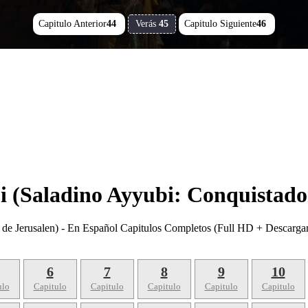
Capitulo Anterior
44
Verás
45
Capitulo Siguiente
46
 (Saladino Ayyubi: Conquistador
 de Jerusalen) - En Español Capitulos Completos (Full HD + Descarga
6
7
8
9
10
ulo
Capitulo
Capitulo
Capitulo
Capitulo
Capitulo