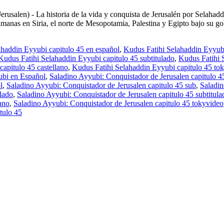
rusalen) - La historia de la vida y conquista de Jerusalén por Selaha
ulmanas en Siria, el norte de Mesopotamia, Palestina y Egipto bajo su go
ahaddin Eyyubi capitulo 45 en español
,
Kudus Fatihi Selahaddin Eyyubi
Kudus Fatihi Selahaddin Eyyubi capitulo 45 subtitulado
,
Kudus Fatihi 
apitulo 45 castellano
,
Kudus Fatihi Selahaddin Eyyubi capitulo 45 to
ubi en Español
,
Saladino Ayyubi: Conquistador de Jerusalen capitulo 4
l
,
Saladino Ayyubi: Conquistador de Jerusalen capitulo 45 sub
,
Saladin
ulado
,
Saladino Ayyubi: Conquistador de Jerusalen capitulo 45 subtitula
ano
,
Saladino Ayyubi: Conquistador de Jerusalen capitulo 45 tokyvideo
tulo 45