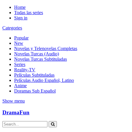
Home
Todas las series
Sign in
Categories
Popular
New
Novelas y Telenovelas Completas
Novelas Turcas (Audio)
Novelas Turcas Subtituladas
Series
Reality-TV
Películas Subtituladas
Películas Audio Español, Latino
Anime
Doramas Sub Español
Show menu
DramaFun