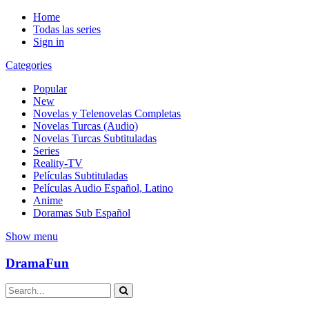
Home
Todas las series
Sign in
Categories
Popular
New
Novelas y Telenovelas Completas
Novelas Turcas (Audio)
Novelas Turcas Subtituladas
Series
Reality-TV
Películas Subtituladas
Películas Audio Español, Latino
Anime
Doramas Sub Español
Show menu
DramaFun