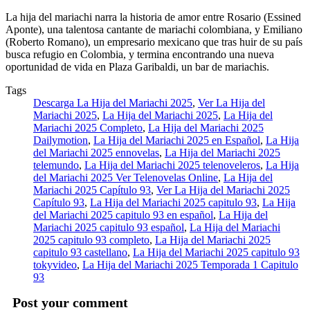
La hija del mariachi narra la historia de amor entre Rosario (Essined
Aponte), una talentosa cantante de mariachi colombiana, y Emiliano
(Roberto Romano), un empresario mexicano que tras huir de su país
busca refugio en Colombia, y termina encontrando una nueva
oportunidad de vida en Plaza Garibaldi, un bar de mariachis.
Tags
Descarga La Hija del Mariachi 2025
,
Ver La Hija del
Mariachi 2025
,
La Hija del Mariachi 2025
,
La Hija del
Mariachi 2025 Completo
,
La Hija del Mariachi 2025
Dailymotion
,
La Hija del Mariachi 2025 en Español
,
La Hija
del Mariachi 2025 ennovelas
,
La Hija del Mariachi 2025
telemundo
,
La Hija del Mariachi 2025 telenoveleros
,
La Hija
del Mariachi 2025 Ver Telenovelas Online
,
La Hija del
Mariachi 2025 Capítulo 93
,
Ver La Hija del Mariachi 2025
Capítulo 93
,
La Hija del Mariachi 2025 capitulo 93
,
La Hija
del Mariachi 2025 capitulo 93 en español
,
La Hija del
Mariachi 2025 capitulo 93 español
,
La Hija del Mariachi
2025 capitulo 93 completo
,
La Hija del Mariachi 2025
capitulo 93 castellano
,
La Hija del Mariachi 2025 capitulo 93
tokyvideo
,
La Hija del Mariachi 2025 Temporada 1 Capitulo
93
Post your comment