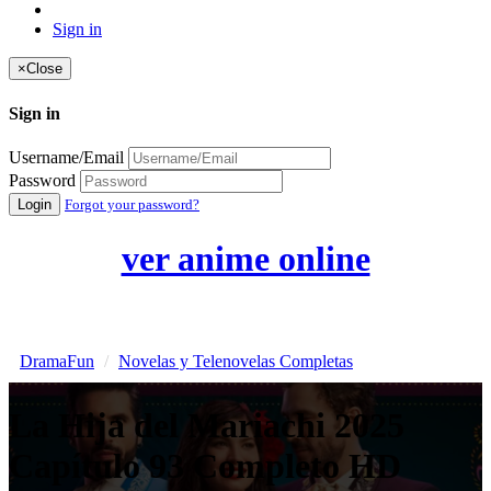
Sign in
×
Close
Sign in
Username/Email
Password
Login
Forgot your password?
ver anime online
DramaFun
Novelas y Telenovelas Completas
La Hija del Mariachi 2025
Capítulo 93 Completo HD