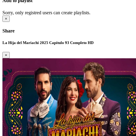
Add to playlist
Sorry, only registred users can create playlists.
×
Share
La Hija del Mariachi 2025 Capítulo 93 Completo HD
×