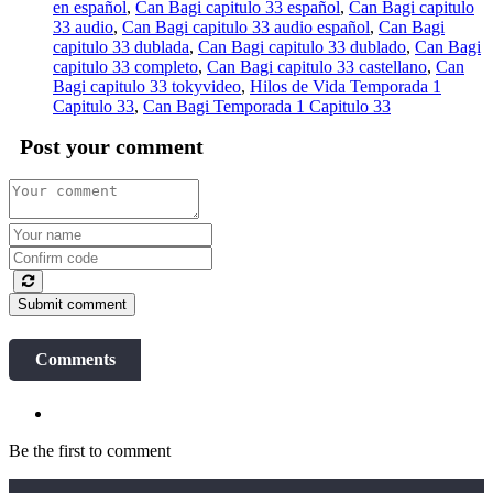
en español
,
Can Bagi capitulo 33 español
,
Can Bagi capitulo
33 audio
,
Can Bagi capitulo 33 audio español
,
Can Bagi
capitulo 33 dublada
,
Can Bagi capitulo 33 dublado
,
Can Bagi
capitulo 33 completo
,
Can Bagi capitulo 33 castellano
,
Can
Bagi capitulo 33 tokyvideo
,
Hilos de Vida Temporada 1
Capitulo 33
,
Can Bagi Temporada 1 Capitulo 33
Post your comment
Submit comment
Comments
Be the first to comment