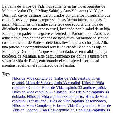
La trama de 'Hilos de Vida' nos sumerge en las vidas opuestas de
Mahinur Aydın (Ergül Miray Şahin) y Aras Yılmazer (Ali Yağız
Durmuş), cuyos destinos fueron unidos por un error hospitalario que
cambió sus vidas para siempre: sus hijas fueron intercambiadas al
nacer. Mahinur es una madre abnegada que soporta una vida de
dificultades junto a un esposo cruel, luchando por la salud de su hija
Bade, quien padece una grave enfermedad. Por otro lado, Aras es el
adinerado dueño de una cadena de hospitales. Su mundo se sacude
cuando la salud de Bade se deteriora, llevándola a su hospital. Allí,
una prueba de compatibilidad revela la verdad: Bade no es hija de
Mahinur, y Derin, la niña que Aras ha criado, es en realidad la hija
biológica de Mahinur. Este descubrimiento los obliga a unirse para
salvar la vida de Bade, enfrentando el chantaje y la hostilidad
mientras redefinen el significado de la familia.
Tags
Hilos de Vida capitulo 33
,
Hilos de Vida capitulo 33 en
español
,
Hilos de Vida capitulo 33 español
,
Hilos de Vida
capitulo 33 audio
,
Hilos de Vida capitulo 33 audio español
,
Hilos de Vida capitulo 33 dublada
,
Hilos de Vida capitulo 33
dublado
,
Hilos de Vida capitulo 33 completo
,
Hilos de Vida
capitulo 33 castellano
,
Hilos de Vida capitulo 33 tokyvideo
,
Hilos de Vida Completo
,
Hilos de Vida Dailymotion
,
Hilos de
Vida en Español
,
Can Bagi capitulo 33
,
Can Bagi capitulo 33