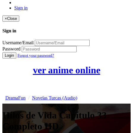
Sign in
×
Close
Sign in
Username/Email
Password
Login
Forgot your password?
ver anime online
DramaFun
Novelas Turcas (Audio)
Hilos de Vida Capítulo 33
Completo HD