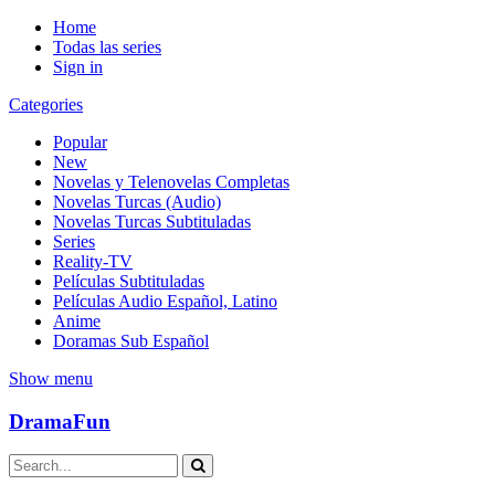
Home
Todas las series
Sign in
Categories
Popular
New
Novelas y Telenovelas Completas
Novelas Turcas (Audio)
Novelas Turcas Subtituladas
Series
Reality-TV
Películas Subtituladas
Películas Audio Español, Latino
Anime
Doramas Sub Español
Show menu
DramaFun