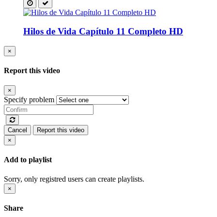
Hilos de Vida Capítulo 11 Completo HD
×
Report this video
×
Specify problem
Cancel
Report this video
×
Add to playlist
Sorry, only registred users can create playlists.
×
Share