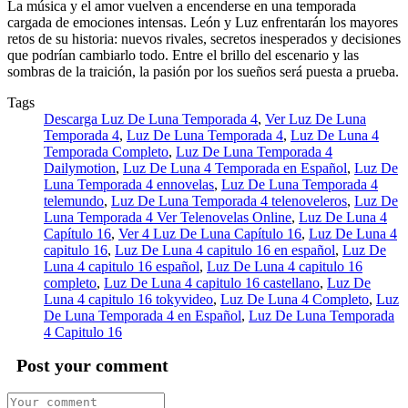
La música y el amor vuelven a encenderse en una temporada
cargada de emociones intensas. León y Luz enfrentarán los mayores
retos de su historia: nuevos rivales, secretos inesperados y decisiones
que podrían cambiarlo todo. Entre el brillo del escenario y las
sombras de la traición, la pasión por los sueños será puesta a prueba.
Tags
Descarga Luz De Luna Temporada 4
,
Ver Luz De Luna
Temporada 4
,
Luz De Luna Temporada 4
,
Luz De Luna 4
Temporada Completo
,
Luz De Luna Temporada 4
Dailymotion
,
Luz De Luna 4 Temporada en Español
,
Luz De
Luna Temporada 4 ennovelas
,
Luz De Luna Temporada 4
telemundo
,
Luz De Luna Temporada 4 telenoveleros
,
Luz De
Luna Temporada 4 Ver Telenovelas Online
,
Luz De Luna 4
Capítulo 16
,
Ver 4 Luz De Luna Capítulo 16
,
Luz De Luna 4
capitulo 16
,
Luz De Luna 4 capitulo 16 en español
,
Luz De
Luna 4 capitulo 16 español
,
Luz De Luna 4 capitulo 16
completo
,
Luz De Luna 4 capitulo 16 castellano
,
Luz De
Luna 4 capitulo 16 tokyvideo
,
Luz De Luna 4 Completo
,
Luz
De Luna Temporada 4 en Español
,
Luz De Luna Temporada
4 Capitulo 16
Post your comment