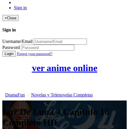
Sign in
×
Close
Sign in
Username/Email
Password
Login
Forgot your password?
ver anime online
DramaFun
Novelas y Telenovelas Completas
Luz De Luna 4 Capítulo 16
Completo HD