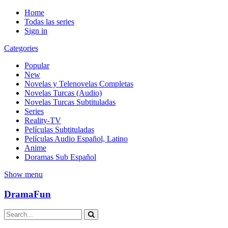
Home
Todas las series
Sign in
Categories
Popular
New
Novelas y Telenovelas Completas
Novelas Turcas (Audio)
Novelas Turcas Subtituladas
Series
Reality-TV
Películas Subtituladas
Películas Audio Español, Latino
Anime
Doramas Sub Español
Show menu
DramaFun