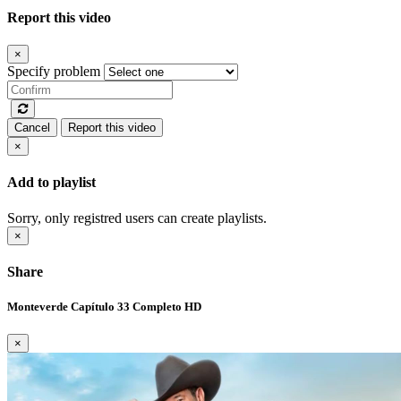
Report this video
×
Specify problem
Cancel
Report this video
×
Add to playlist
Sorry, only registred users can create playlists.
×
Share
Monteverde Capítulo 33 Completo HD
×