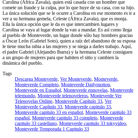
Carolina (África Zavala), quien está casada con un hombre que
comete un fraude y la culpa, por lo que huye de su casa, con su hijo.
La única solución que se le ocurre a Carolina en ese momento es ir a
ver a su hermana gemela, Celeste (África Zavala), que es monja.
Ella la única opción que le da es que intercambien lugares y
Carolina se vaya al lugar donde la van a mandar. Es así como llega
al pueblo de Monteverde, un lugar donde sólo hay hombres gracias
a Óscar León (Gabriel Soto), quien a raíz del abandono de su esposa
le tiene mucha rabia a las mujeres y se niega a darles trabajo. Aquí,
el padre Gabriel (Alejandro Ibarra) y la hermana Celeste consiguen
a un grupo de mujeres para que habiten el sitio y cambien la
dinámica del pueblo.
Tags
Descarga Monteverde
,
Ver Monteverde
,
Monteverde
,
Monteverde Completo
,
Monteverde Dailymotion
,
Monteverde en Español
,
Monteverde ennovelas
,
Monteverde
telemundo
,
Monteverde telenoveleros
,
Monteverde Ver
Telenovelas Online
,
Monteverde Capítulo 33
,
Ver
Monteverde Capítulo 33
,
Monteverde capitulo 33
,
Monteverde capitulo 33 en español
,
Monteverde capitulo 33
español
,
Monteverde capitulo 33 completo
,
Monteverde
capitulo 33 castellano
,
Monteverde capitulo 33 tokyvideo
,
Monteverde Temporada 1 Capitulo 33