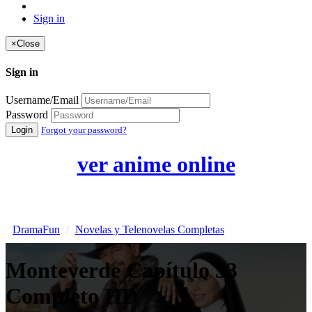
Sign in
×
Close
Sign in
Username/Email
Password
Login
Forgot your password?
ver anime online
DramaFun
Novelas y Telenovelas Completas
Monteverde Capítulo 33
Completo HD