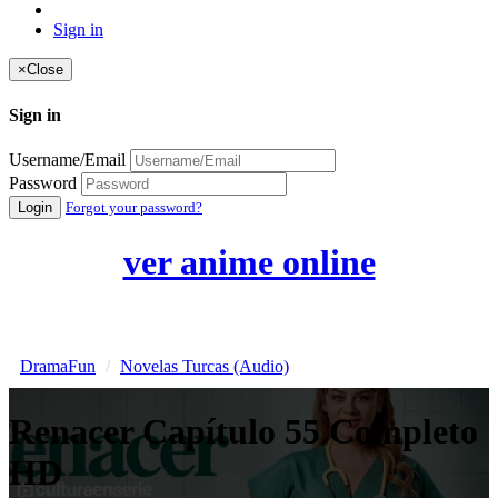
Sign in
×
Close
Sign in
Username/Email
Password
Login
Forgot your password?
ver anime online
DramaFun
Novelas Turcas (Audio)
Renacer Capítulo 55 Completo
HD