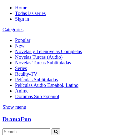
Home
Todas las series
Sign in
Categories
Popular
New
Novelas y Telenovelas Completas
Novelas Turcas (Audio)
Novelas Turcas Subtituladas
Series
Reality-TV
Películas Subtituladas
Películas Audio Español, Latino
Anime
Doramas Sub Español
Show menu
DramaFun