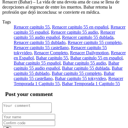
Renacer (Bahar) – La vida de una devota ama de casa se llena de
decepciones al regresar de entre los muertos. Bahar retoma la
profesión que dejó inconclusa: se convierte en médica.
Tags
Renacer capitulo 55
,
Renacer capitulo 55 en español
,
Renacer
capitulo 55 español
,
Renacer capitulo 55 audio
,
Renacer
capitulo 55 audio español
,
Renacer capitulo 55 dublada
,
Renacer capitulo 55 dublado
,
Renacer capitulo 55 completo
,
Renacer capitulo 55 castellano
,
Renacer capitulo 55
tokyvideo
,
Renacer Completo
,
Renacer Dailymotion
,
Renacer
en Español
,
Bahar capitulo 55
,
Bahar capitulo 55 en español
,
Bahar capitulo 55 español
,
Bahar capitulo 55 audio
,
Bahar
capitulo 55 audio español
,
Bahar capitulo 55 dublada
,
Bahar
capitulo 55 dublado
,
Bahar capitulo 55 completo
,
Bahar
capitulo 55 castellano
,
Bahar capitulo 55 tokyvideo
,
Renacer
Temporada 1 Capitulo 55
,
Bahar Temporada 1 Capitulo 55
Post your comment