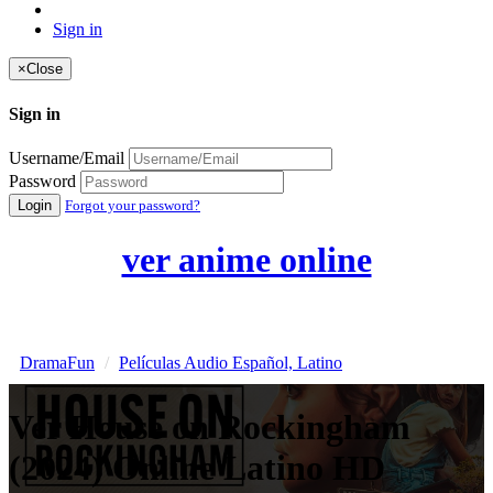
Sign in
×
Close
Sign in
Username/Email
Password
Login
Forgot your password?
ver anime online
DramaFun
Películas Audio Español, Latino
Ver House on Rockingham
(2024) Online Latino HD