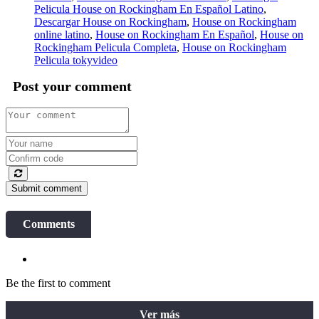
Pelicula House on Rockingham En Español Latino
,
Descargar House on Rockingham
,
House on Rockingham
online latino
,
House on Rockingham En Español
,
House on
Rockingham Pelicula Completa
,
House on Rockingham
Pelicula tokyvideo
Post your comment
Submit comment
Comments
Be the first to comment
Ver más