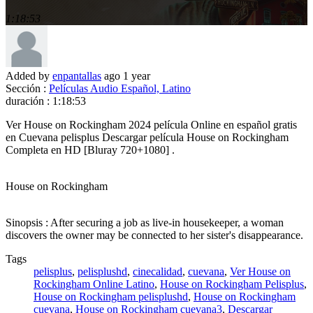
1:18:53
Added by
enpantallas
ago
1 year
Sección :
Películas Audio Español, Latino
duración :
1:18:53
Ver House on Rockingham 2024 película Online en español gratis
en Cuevana pelisplus Descargar película House on Rockingham
Completa en HD [Bluray 720+1080] .
House on Rockingham
Sinopsis : After securing a job as live-in housekeeper, a woman
discovers the owner may be connected to her sister's disappearance.
Tags
pelisplus
,
pelisplushd
,
cinecalidad
,
cuevana
,
Ver House on
Rockingham Online Latino
,
House on Rockingham Pelisplus
,
House on Rockingham pelisplushd
,
House on Rockingham
cuevana
,
House on Rockingham cuevana3
,
Descargar