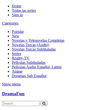
Home
Todas las series
Sign in
Categories
Popular
New
Novelas y Telenovelas Completas
Novelas Turcas (Audio)
Novelas Turcas Subtituladas
Series
Reality-TV
Películas Subtituladas
Películas Audio Español, Latino
Anime
Doramas Sub Español
Show menu
DramaFun