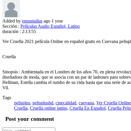
Added by
enpantallas
ago
1 year
Sección :
Películas Audio Español, Latino
duración :
2:13:55
Ver Cruella 2021 película Online en español gratis en Cuevana pelis
Cruella
Sinopsis : Ambientada en el Londres de los años 70, en plena revolució
diseñadora de moda, que se asocia con un par de ladrones para sobreviv
Hellman, Estella cambia el rumbo de su vida hasta que una serie de a
Vil.
Tags
pelisplus
,
pelisplushd
,
cinecalidad
,
cuevana
,
Ver Cruella Online
Cruella
,
Cruella online latino
,
Cruella En Español
,
Cruella Pel
Post your comment