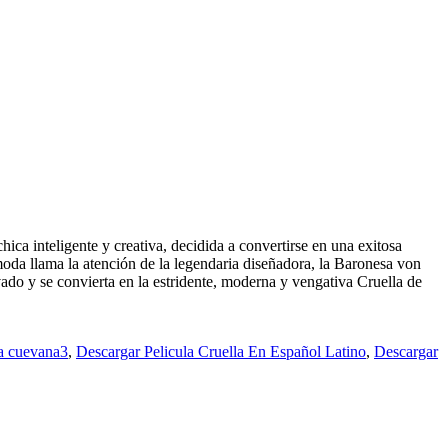
ica inteligente y creativa, decidida a convertirse en una exitosa
 moda llama la atención de la legendaria diseñadora, la Baronesa von
ado y se convierta en la estridente, moderna y vengativa Cruella de
a cuevana3
,
Descargar Pelicula Cruella En Español Latino
,
Descargar