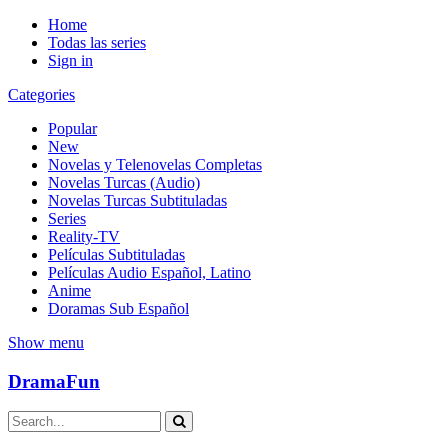
Home
Todas las series
Sign in
Categories
Popular
New
Novelas y Telenovelas Completas
Novelas Turcas (Audio)
Novelas Turcas Subtituladas
Series
Reality-TV
Películas Subtituladas
Películas Audio Español, Latino
Anime
Doramas Sub Español
Show menu
DramaFun