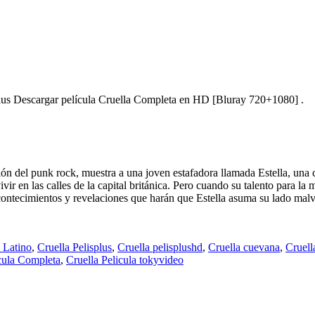
plus Descargar película Cruella Completa en HD [Bluray 720+1080] .
n del punk rock, muestra a una joven estafadora llamada Estella, una ch
ir en las calles de la capital británica. Pero cuando su talento para la
contecimientos y revelaciones que harán que Estella asuma su lado malv
 Latino
,
Cruella Pelisplus
,
Cruella pelisplushd
,
Cruella cuevana
,
Cruell
icula Completa
,
Cruella Pelicula tokyvideo