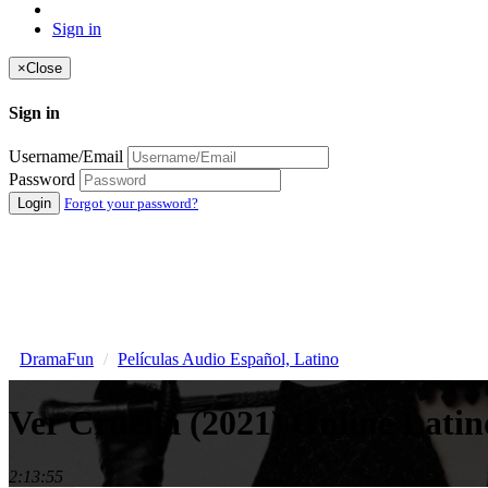
Sign in
×
Close
Sign in
Username/Email
Password
Login
Forgot your password?
DramaFun
Películas Audio Español, Latino
Ver Cruella (2021) Online Lati
2:13:55