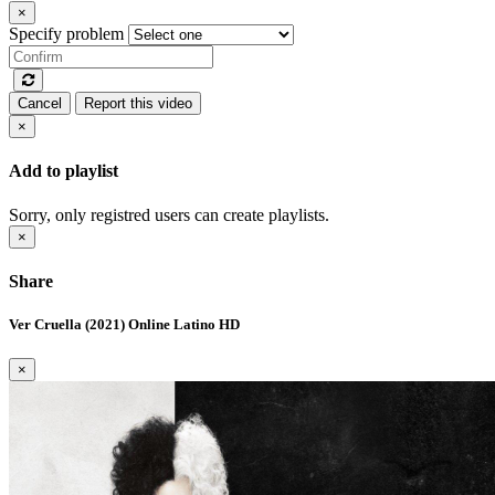
×
Specify problem
Cancel
Report this video
×
Add to playlist
Sorry, only registred users can create playlists.
×
Share
Ver Cruella (2021) Online Latino HD
×