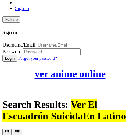
Sign in
×
Close
Sign in
Username/Email
Password
Login
Forgot your password?
ver anime online
Search Results:
Ver El
Escuadrón SuicidaEn Latino