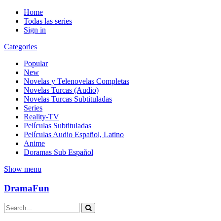
Home
Todas las series
Sign in
Categories
Popular
New
Novelas y Telenovelas Completas
Novelas Turcas (Audio)
Novelas Turcas Subtituladas
Series
Reality-TV
Películas Subtituladas
Películas Audio Español, Latino
Anime
Doramas Sub Español
Show menu
DramaFun