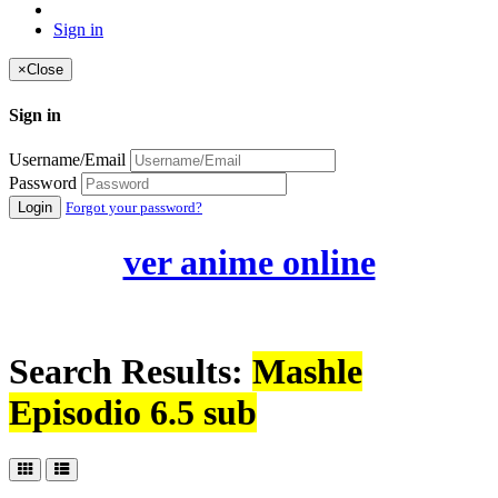
Sign in
×
Close
Sign in
Username/Email
Password
Login
Forgot your password?
ver anime online
Search Results:
Mashle
Episodio 6.5 sub