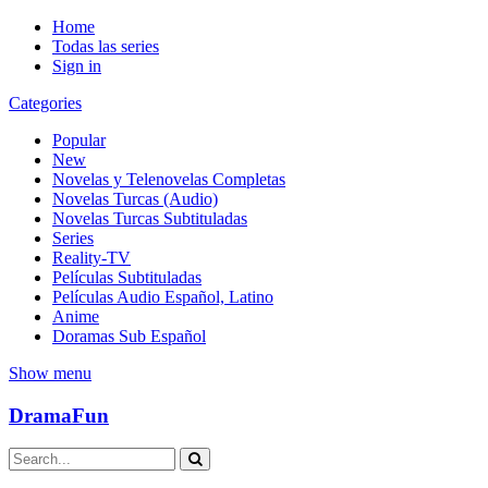
Home
Todas las series
Sign in
Categories
Popular
New
Novelas y Telenovelas Completas
Novelas Turcas (Audio)
Novelas Turcas Subtituladas
Series
Reality-TV
Películas Subtituladas
Películas Audio Español, Latino
Anime
Doramas Sub Español
Show menu
DramaFun