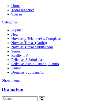
Home
Todas las series
Sign in
Categories
Popular
New
Novelas y Telenovelas Completas
Novelas Turcas (Audio)
Novelas Turcas Subtituladas
Series
Reality-TV
Películas Subtituladas
Películas Audio Español, Latino
Anime
Doramas Sub Español
Show menu
DramaFun