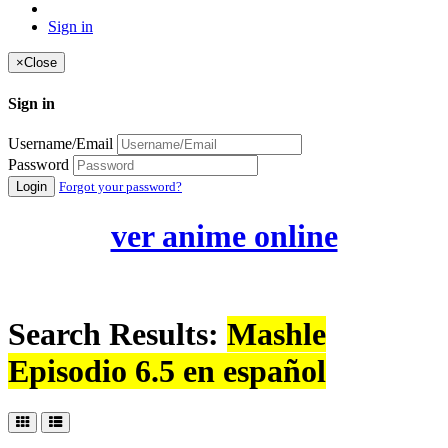
Sign in
×
Close
Sign in
Username/Email
Password
Login
Forgot your password?
ver anime online
Search Results:
Mashle
Episodio 6.5 en español