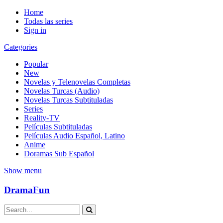
Home
Todas las series
Sign in
Categories
Popular
New
Novelas y Telenovelas Completas
Novelas Turcas (Audio)
Novelas Turcas Subtituladas
Series
Reality-TV
Películas Subtituladas
Películas Audio Español, Latino
Anime
Doramas Sub Español
Show menu
DramaFun