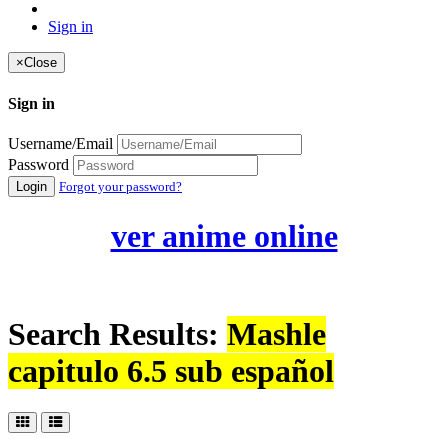
Sign in
×
Close
Sign in
Username/Email
Password
Login
Forgot your password?
ver anime online
Search Results:
Mashle
capitulo 6.5 sub español