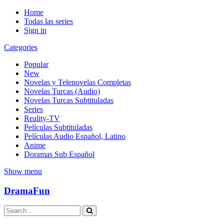
Home
Todas las series
Sign in
Categories
Popular
New
Novelas y Telenovelas Completas
Novelas Turcas (Audio)
Novelas Turcas Subtituladas
Series
Reality-TV
Películas Subtituladas
Películas Audio Español, Latino
Anime
Doramas Sub Español
Show menu
DramaFun