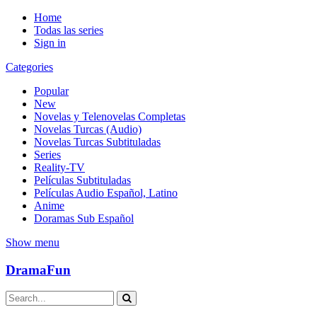
Home
Todas las series
Sign in
Categories
Popular
New
Novelas y Telenovelas Completas
Novelas Turcas (Audio)
Novelas Turcas Subtituladas
Series
Reality-TV
Películas Subtituladas
Películas Audio Español, Latino
Anime
Doramas Sub Español
Show menu
DramaFun