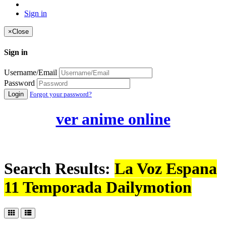
Sign in
×
Close
Sign in
Username/Email
Password
Login
Forgot your password?
ver anime online
Search Results:
La Voz Espana
11 Temporada Dailymotion