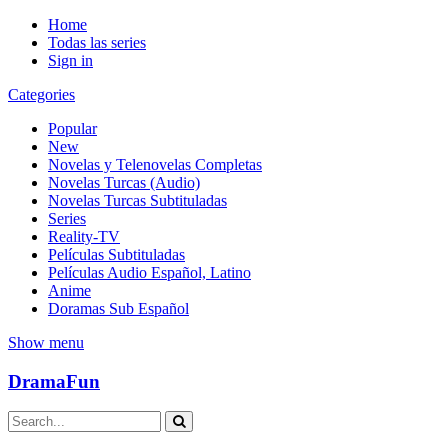
Home
Todas las series
Sign in
Categories
Popular
New
Novelas y Telenovelas Completas
Novelas Turcas (Audio)
Novelas Turcas Subtituladas
Series
Reality-TV
Películas Subtituladas
Películas Audio Español, Latino
Anime
Doramas Sub Español
Show menu
DramaFun