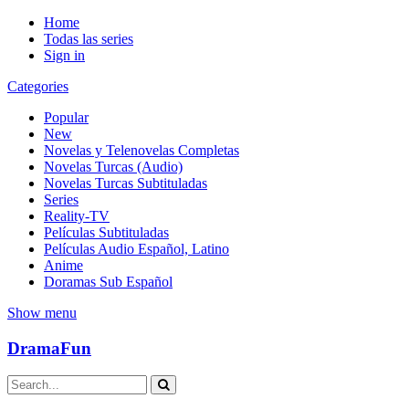
Home
Todas las series
Sign in
Categories
Popular
New
Novelas y Telenovelas Completas
Novelas Turcas (Audio)
Novelas Turcas Subtituladas
Series
Reality-TV
Películas Subtituladas
Películas Audio Español, Latino
Anime
Doramas Sub Español
Show menu
DramaFun