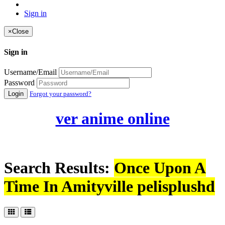
Sign in
×
Close
Sign in
Username/Email
Password
Login
Forgot your password?
ver anime online
Search Results:
Once Upon A
Time In Amityville pelisplushd