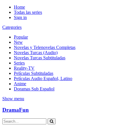
Home
Todas las series
Sign in
Categories
Popular
New
Novelas y Telenovelas Completas
Novelas Turcas (Audio)
Novelas Turcas Subtituladas
Series
Reality-TV
Películas Subtituladas
Películas Audio Español, Latino
Anime
Doramas Sub Español
Show menu
DramaFun