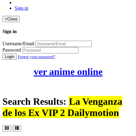
Sign in
×
Close
Sign in
Username/Email
Password
Login
Forgot your password?
ver anime online
Search Results:
La Venganza
de los Ex VIP 2 Dailymotion