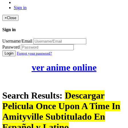
Sign in
×
Close
Sign in
Username/Email
Password
Login
Forgot your password?
ver anime online
Search Results:
Descargar
Pelicula Once Upon A Time In
Amityville Subtitulado En
Español y Latino