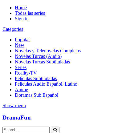
Home
Todas las series
Sign in
Categories
Popular
New
Novelas y Telenovelas Completas
Novelas Turcas (Audio)
Novelas Turcas Subtituladas
Series
Reality-TV
Películas Subtituladas
Películas Audio Español, Latino
Anime
Doramas Sub Español
Show menu
DramaFun