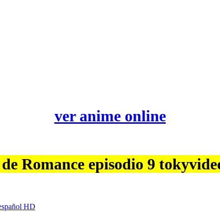
ver anime online
 de Romance episodio 9 tokyvide