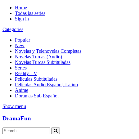
Home
Todas las series
Sign in
Categories
Popular
New
Novelas y Telenovelas Completas
Novelas Turcas (Audio)
Novelas Turcas Subtituladas
Series
Reality-TV
Películas Subtituladas
Películas Audio Español, Latino
Anime
Doramas Sub Español
Show menu
DramaFun