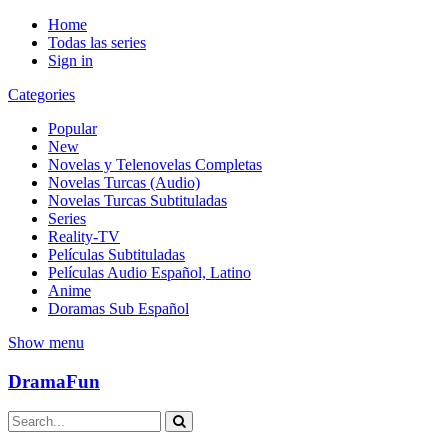
Home
Todas las series
Sign in
Categories
Popular
New
Novelas y Telenovelas Completas
Novelas Turcas (Audio)
Novelas Turcas Subtituladas
Series
Reality-TV
Películas Subtituladas
Películas Audio Español, Latino
Anime
Doramas Sub Español
Show menu
DramaFun